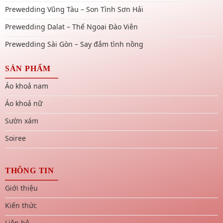
Prewedding Vũng Tàu – Son Tình Sơn Hải
Prewedding Dalat – Thế Ngoại Đào Viên
Prewedding Sài Gòn – Say đắm tình nồng
SẢN PHẨM
Áo khoả nam
Áo khoả nữ
Sườn xám
Soiree
THÔNG TIN
Giới thiệu
Kiến thức
Liên hệ