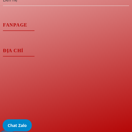
FANPAGE
ĐỊA CHỈ
Chat Zalo