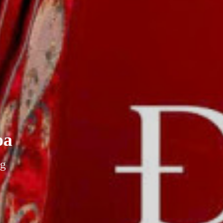
oa
ng