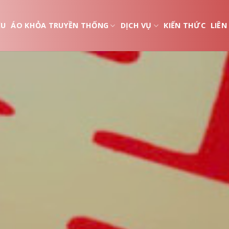
ỆU
ÁO KHỎA TRUYỀN THỐNG
DỊCH VỤ
KIẾN THỨC
LIÊN