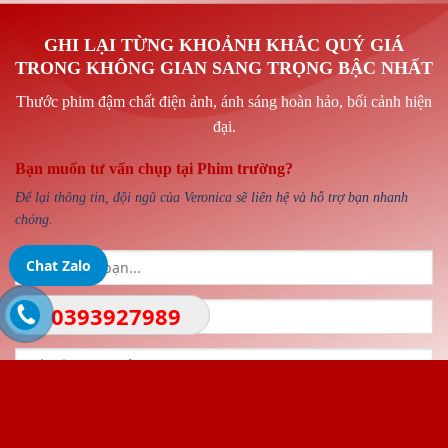
GHI LẠI TỪNG KHOẢNH KHẮC QUÝ GIÁ
TRONG KHÔNG GIAN SANG TRỌNG BẬC NHẤT
Thước phim đậm chất điện ảnh, ánh sáng hoàn hảo, bối cảnh hiện
đại.
Bạn muốn tư vấn chụp tại Phim trường?
Để lại thông tin, đội ngũ của Veronica sẽ liên hệ và hỗ trợ bạn nhanh
chóng.
Chat Zalo
0393927989