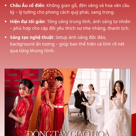
Châu Âu cổ điển
: Không gian gỗ, đèn vàng và hoa văn cầu
kỳ – lý tưởng cho phong cách quý phái, sang trọng.
Hiện đại tối giản
: Tông sáng trung tính, ánh sáng tự nhiên
– phù hợp cho cặp đôi yêu thích sự nhẹ nhàng, thanh lịch.
Sáng tạo nghệ thuật
: Setup ánh sáng độc đáo,
background ấn tượng – giúp bạn thể hiện cá tính rõ nét
qua từng khung hình.