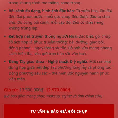
trong khung cảnh mơ mộng, sang trọng.
Bối cảnh đa dạng, hình ảnh độc bản:
Từ vườn hoa, lâu đài
đến đài phun nước – mỗi góc chụp đều được đầu tư chỉn
chu. Dù cùng bối cảnh, mỗi cặp đôi đều có chất riêng,
không trùng lặp.
Kết hợp nét truyền thống người Hoa:
Đặc biệt, gói chụp
có tích hợp lễ phục truyền thống: bái đường, giao bôi,
động phòng… ngay trong studio. Bộ ảnh vừa mang phong
cách hiện đại, vừa giữ trọn bản sắc văn hoá.
Đông Tây giao thoa – Nghệ thuật & ý nghĩa:
Một concept
dung hoà giữa nét đẹp Tây phương lộng lẫy và phong tục
Đông phương sâu sắc – thể hiện ước nguyện hạnh phúc
viên mãn.
Giá từ:
13.500.000₫
12.970.000₫
(Đã bao gồm trang phục, makeup, stylist và ảnh chỉnh sửa)
TƯ VẤN & BÁO GIÁ GÓI CHỤP