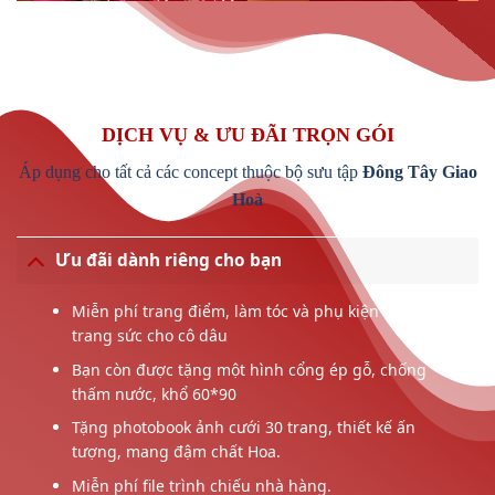
DỊCH VỤ & ƯU ĐÃI TRỌN GÓI
Áp dụng cho tất cả các concept thuộc bộ sưu tập
Đông Tây Giao
Hoà
Ưu đãi dành riêng cho bạn
Miễn phí trang điểm, làm tóc và phụ kiện tóc,
trang sức cho cô dâu
Bạn còn được tặng một hình cổng ép gỗ, chống
thấm nước, khổ 60*90
Tặng photobook ảnh cưới 30 trang, thiết kế ấn
tượng, mang đậm chất Hoa.
Miễn phí file trình chiếu nhà hàng.