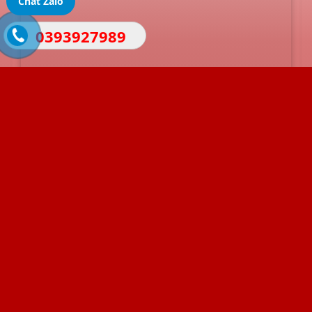
Chat Zalo
0393927989
TÌM HIỂU DỊCH VỤ
CONCEPT CHỤP ẢNH TẠI VERONICA
Mỗi concept là một thế giới cảm xúc
Đông Tây giao hoà – Khi cổ điển gặp hiện đại
“Bạn yêu vẻ đẹp truyền thống nhưng vẫn muốn chút mới mẻ? Đây chính