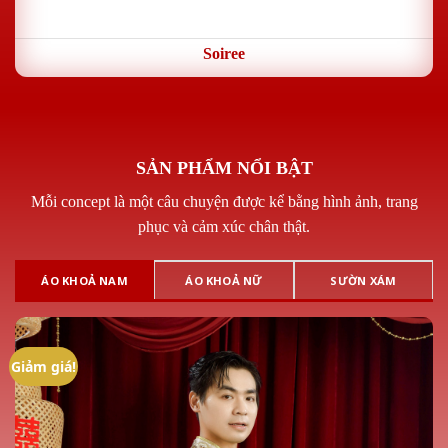
Soiree
Kết hợp hài hoà giữa phong cách dạ tiệc và nét truyền
thống Á Đông – thanh lịch và quý phái.
XEM BỘ SƯU TẬP
SẢN PHẨM NỔI BẬT
Mỗi concept là một câu chuyện được kể bằng hình ảnh, trang
phục và cảm xúc chân thật.
ÁO KHOẢ NAM
ÁO KHOẢ NỮ
SƯỜN XÁM
Giảm giá!