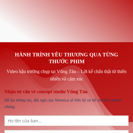
HÀNH TRÌNH YÊU THƯƠNG QUA TỪNG
THƯỚC PHIM
Video hậu trường chụp tại Vũng Tàu – Lời kể chân thật từ thiên
nhiên và cảm xúc
Nhận tư vấn về concept studio Vũng Tàu
Để lại thông tin, đội ngũ của Veronica sẽ liên hệ và hỗ trợ bạn nhanh
chóng.