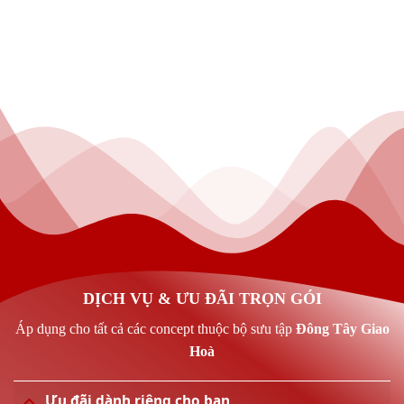
DỊCH VỤ & ƯU ĐÃI TRỌN GÓI
Áp dụng cho tất cả các concept thuộc bộ sưu tập
Đông Tây Giao
Hoà
Ưu đãi dành riêng cho bạn