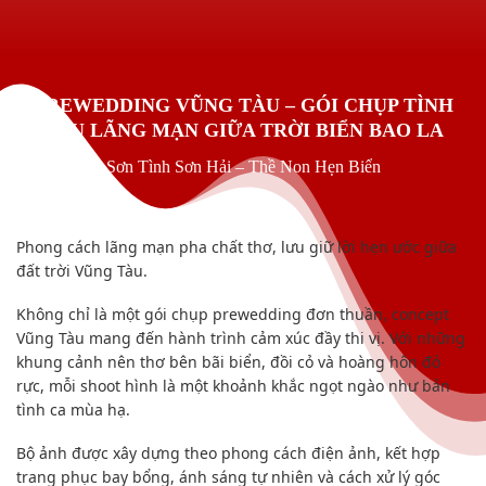
PREWEDDING VŨNG TÀU – GÓI CHỤP TÌNH
YÊU LÃNG MẠN GIỮA TRỜI BIỂN BAO LA
Sơn Tình Sơn Hải – Thề Non Hẹn Biển
Phong cách lãng mạn pha chất thơ, lưu giữ lời hẹn ước giữa
đất trời Vũng Tàu.
Không chỉ là một gói chụp prewedding đơn thuần, concept
Vũng Tàu mang đến hành trình cảm xúc đầy thi vị. Với những
khung cảnh nên thơ bên bãi biển, đồi cỏ và hoàng hôn đỏ
rực, mỗi shoot hình là một khoảnh khắc ngọt ngào như bản
tình ca mùa hạ.
Bộ ảnh được xây dựng theo phong cách điện ảnh, kết hợp
trang phục bay bổng, ánh sáng tự nhiên và cách xử lý góc