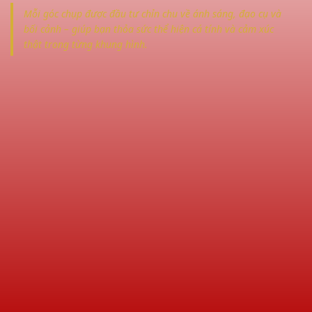
Mỗi góc chụp được đầu tư chỉn chu về ánh sáng, đạo cụ và
bối cảnh – giúp bạn thỏa sức thể hiện cá tính và cảm xúc
thật trong từng khung hình.