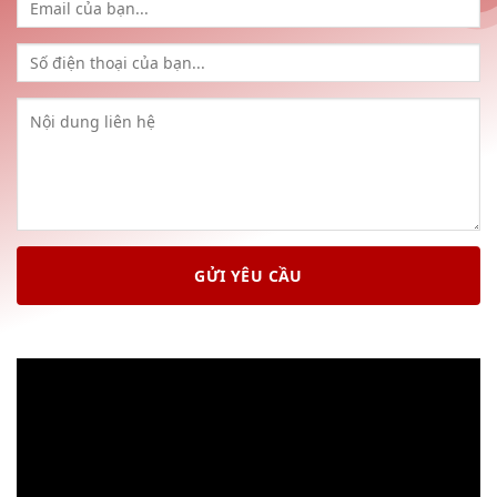
GỬI YÊU CẦU