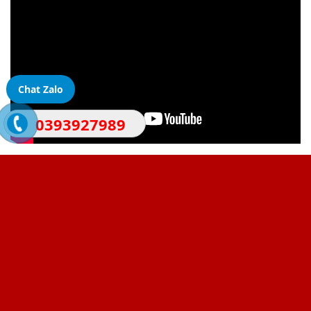
Chat Zalo
0393927989
KHÁM PHÁ CÁC CONCEPT KHÁC TẠI
VERONICA