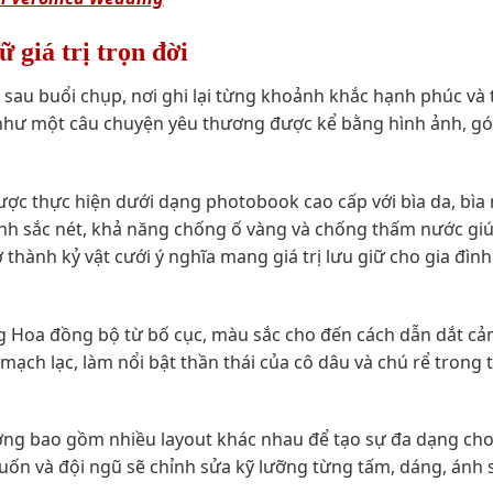
giá trị trọn đời
sau buổi chụp, nơi ghi lại từng khoảnh khắc hạnh phúc và 
 như một câu chuyện yêu thương được kể bằng hình ảnh, gó
ược thực hiện dưới dạng photobook cao cấp với bìa da, bìa
 ảnh sắc nét, khả năng chống ố vàng và chống thấm nước gi
 thành kỷ vật cưới ý nghĩa mang giá trị lưu giữ cho gia đìn
g Hoa đồng bộ từ bố cục, màu sắc cho đến cách dẫn dắt cả
mạch lạc, làm nổi bật thần thái của cô dâu và chú rể trong 
ường bao gồm nhiều layout khác nhau để tạo sự đa dạng ch
ốn và đội ngũ sẽ chỉnh sửa kỹ lưỡng từng tấm, dáng, ánh 