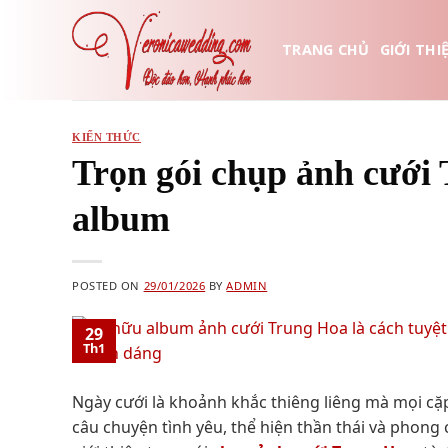
Skip
to
TRANG CHỦ
GIỚI THI
content
KIẾN THỨC
Trọn gói chụp ảnh cưới
album
POSTED ON
29/01/2026
BY
ADMIN
29
Th1
Ngày cưới là khoảnh khắc thiêng liêng mà mọi cặ
câu chuyện tình yêu, thể hiện thần thái và phong