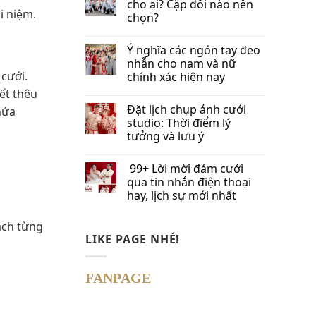
cho ai? Cặp đôi nào nên
i niệm.
chọn?
Ý nghĩa các ngón tay đeo
nhẫn cho nam và nữ
 cưới.
chính xác hiện nay
ết thêu
Đặt lịch chụp ảnh cưới
hứa
studio: Thời điểm lý
tưởng và lưu ý
99+ Lời mời đám cưới
qua tin nhắn​ điện thoại
hay, lịch sự mới nhất
ách từng
LIKE PAGE NHÉ!
FANPAGE