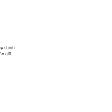
up chính
uôn giữ