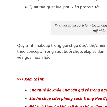
Quạt tay, quạt lụa, phụ kiện props cưới
Kỹ thuật makeup & làm tóc phong
“mỹ nhân”
Quy trình makeup trong gói chụp được thực hiện
theo concept. Trong suốt buổi chụp, ekip sẽ dặm lạ
vẻ ngoài hoàn hảo.
>>> Xem thêm:
Cho thuê áo khỏa Chợ Lớn giá rẻ trong ng
Studio chụp cưới phong cách Trung Hoa đ
Đặt lịch thuê áo khỏa cô dâu chú rể đẹp t