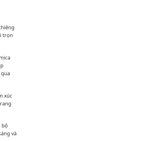
thiêng
i trọn
 mica
úp
h qua
m xúc
trang
o bộ
sáng và