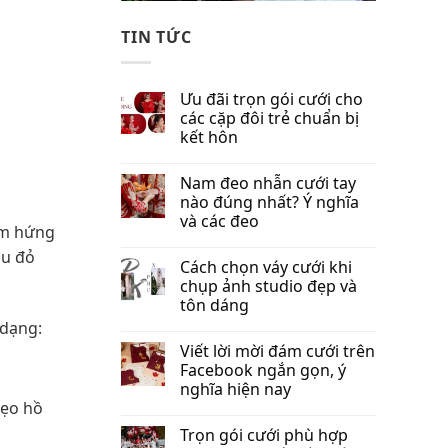
TIN TỨC
Ưu đãi trọn gói cưới cho
các cặp đôi trẻ chuẩn bị
kết hôn
Nam đeo nhẫn cưới tay
nào đúng nhất​? Ý nghĩa
và các đeo
ảm hứng
àu đỏ
Cách chọn váy cưới khi
chụp ảnh studio đẹp và
tôn dáng
 dạng:
Viết lời mời đám cưới trên
Facebook​ ngắn gọn, ý
nghĩa hiện nay
kẹo hồ
Trọn gói cưới phù hợp