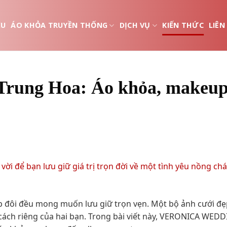
ỆU
ÁO KHỎA TRUYỀN THỐNG
DỊCH VỤ
KIẾN THỨC
LIÊN
 Trung Hoa: Áo khỏa, makeup
p đôi đều mong muốn lưu giữ trọn vẹn. Một bộ ảnh cưới đẹ
 cách riêng của hai bạn. Trong bài viết này, VERONICA WED