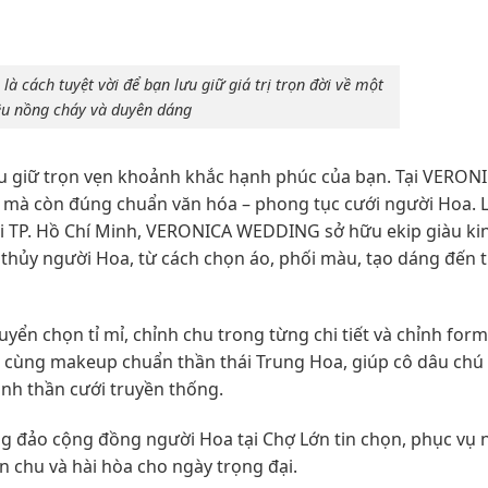
à cách tuyệt vời để bạn lưu giữ giá trị trọn đời về một
êu nồng cháy và duyên dáng
ưu giữ trọn vẹn khoảnh khắc hạnh phúc của bạn. Tại VERON
mà còn đúng chuẩn văn hóa – phong tục cưới người Hoa. L
ại TP. Hồ Chí Minh, VERONICA WEDDING sở hữu ekip giàu ki
thủy người Hoa, từ cách chọn áo, phối màu, tạo dáng đến t
yển chọn tỉ mỉ, chỉnh chu trong từng chi tiết và chỉnh for
p cùng makeup chuẩn thần thái Trung Hoa, giúp cô dâu chú 
inh thần cưới truyền thống.
g đảo cộng đồng người Hoa tại Chợ Lớn tin chọn, phục vụ 
n chu và hài hòa cho ngày trọng đại.