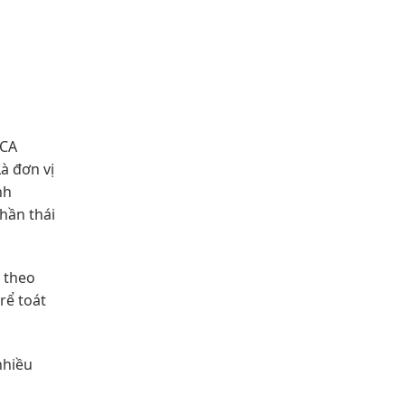
ICA
à đơn vị
nh
hần thái
m theo
rể toát
nhiều