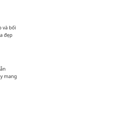
 và bối
ỏa đẹp
vẫn
này mang