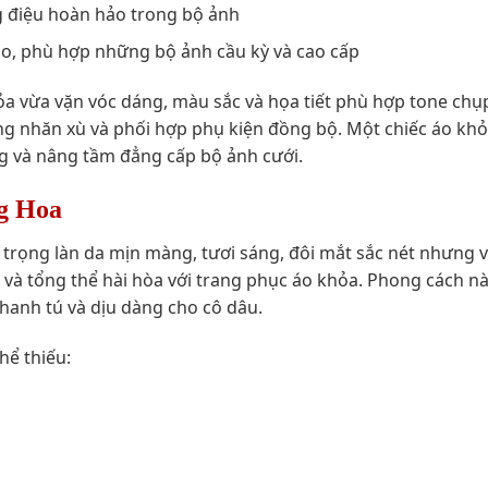
g điệu hoàn hảo trong bộ ảnh
ảo, phù hợp những bộ ảnh cầu kỳ và cao cấp
ỏa vừa vặn vóc dáng, màu sắc và họa tiết phù hợp tone chụp
hông nhăn xù và phối hợp phụ kiện đồng bộ. Một chiếc áo kh
ọng và nâng tầm đẳng cấp bộ ảnh cưới.
g Hoa
rọng làn da mịn màng, tươi sáng, đôi mắt sắc nét nhưng 
và tổng thể hài hòa với trang phục áo khỏa. Phong cách 
hanh tú và dịu dàng cho cô dâu.
hể thiếu: