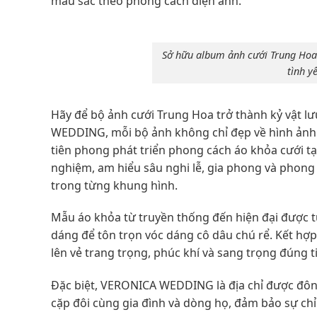
màu sắc theo phong cách điện ảnh.
Sở hữu album ảnh cưới Trung Hoa l
tình y
Hãy để bộ ảnh cưới Trung Hoa trở thành kỷ vật l
WEDDING, mỗi bộ ảnh không chỉ đẹp về hình ảnh 
tiên phong phát triển phong cách áo khỏa cưới t
nghiệm, am hiểu sâu nghi lễ, gia phong và phong 
trong từng khung hình.
Mẫu áo khỏa từ truyền thống đến hiện đại được tu
dáng để tôn trọn vóc dáng cô dâu chú rể. Kết hợ
lên vẻ trang trọng, phúc khí và sang trọng đúng t
Đặc biệt, VERONICA WEDDING là địa chỉ được đôn
cặp đôi cùng gia đình và dòng họ, đảm bảo sự chỉ