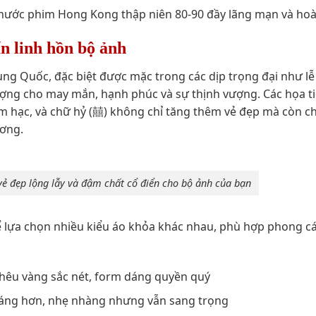
thước phim Hong Kong thập niên 80-90 đầy lãng mạn và hoà
n linh hồn bộ ảnh
ng Quốc, đặc biệt được mặc trong các dịp trọng đại như lễ
ợng cho may mắn, hạnh phúc và sự thịnh vượng. Các họa ti
m hạc, và chữ hỷ (囍) không chỉ tăng thêm vẻ đẹp mà còn c
ương.
ẻ đẹp lộng lẫy và đậm chất cổ điển cho bộ ảnh của bạn
ể lựa chọn nhiều kiểu áo khỏa khác nhau, phù hợp phong c
hêu vàng sắc nét, form dáng quyền quý
dáng hơn, nhẹ nhàng nhưng vẫn sang trọng