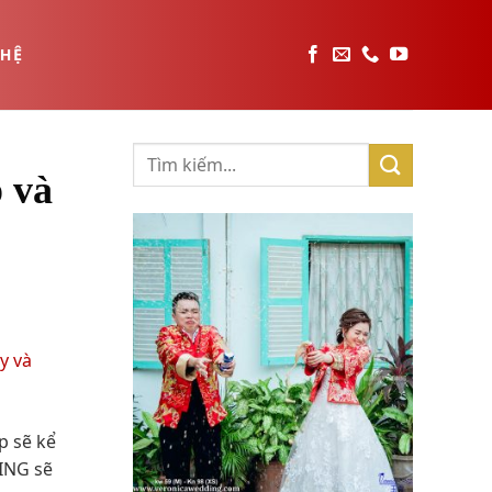
 HỆ
 và
p sẽ kể
DING sẽ