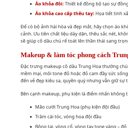
Áo khỏa đôi:
Thiết kế đồng bộ tạo sự đồn
Áo khỏa cao cấp thêu tay:
Họa tiết tinh x
Để có bộ ảnh hài hòa và đẹp mắt, hãy chọn áo kh
cảnh. Ưu tiên chất liệu dày dặn, thêu sắc nét, k
sẽ giúp cô dâu chú rể toát lên thần thái sang tr
Makeup & làm tóc phong cách Trun
Đặc trưng makeup cô dâu Trung Hoa thường chú t
mềm mại, môi tone đỏ hoặc đỏ cam đầy sức sống 
đến vẻ đẹp kiêu sa, quyền quý nhưng vẫn giữ sự t
Bên cạnh makeup, phụ kiện là điểm nhấn không t
Mão cưới Trung Hoa (phụ kiện đội đầu)
Trâm cài tóc, vòng hoa đội đầu
Bông tai, vòng cổ, vòng tay tone vàng – đỏ