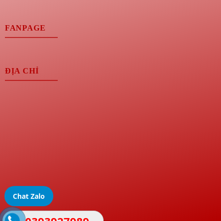
FANPAGE
ĐỊA CHỈ
Chat Zalo