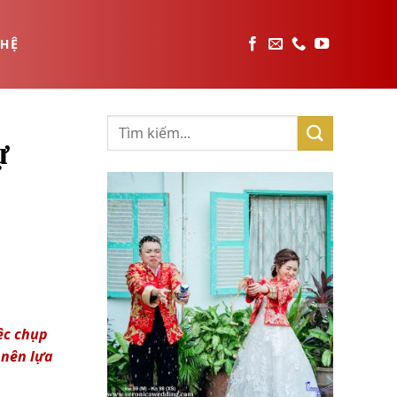
 HỆ
ự
ệc chụp
 nên lựa