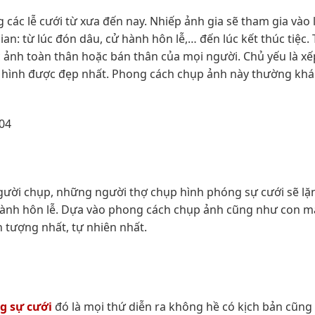
 các lễ cưới từ xưa đến nay. Nhiếp ảnh gia sẽ tham gia vào 
an: từ lúc đón dâu, cử hành hôn lễ,… đến lúc kết thúc tiệc
 ảnh toàn thân hoặc bán thân của mọi người. Chủ yếu là x
n hình được đẹp nhất. Phong cách chụp ảnh này thường kh
 người chụp, những người thợ chụp hình phóng sự cưới sẽ lặn
 cử hành hôn lễ. Dựa vào phong cách chụp ảnh cũng như con m
n tượng nhất, tự nhiên nhất.
g sự cưới
đó là mọi thứ diễn ra không hề có kịch bản cũng