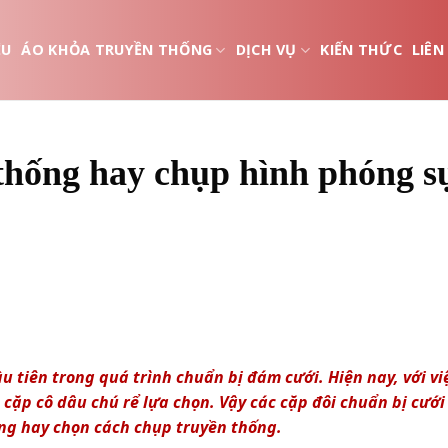
ỆU
ÁO KHỎA TRUYỀN THỐNG
DỊCH VỤ
KIẾN THỨC
LIÊN
thống hay chụp hình phóng s
 tiên trong quá trình chuẩn bị đám cưới. Hiện nay, với vi
ặp cô dâu chú rể lựa chọn. Vậy các cặp đôi chuẩn bị cưới
ng hay chọn cách chụp truyền thống.