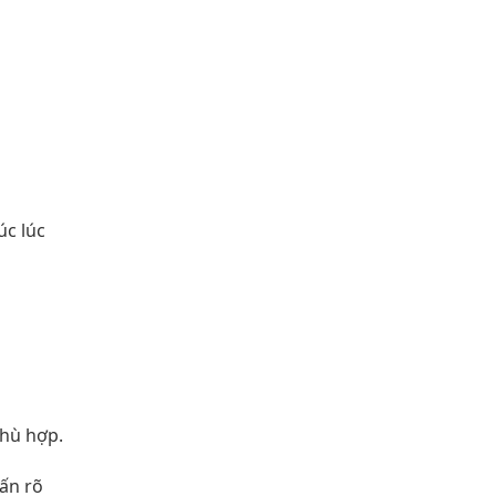
úc lúc
phù hợp.
ấn rõ