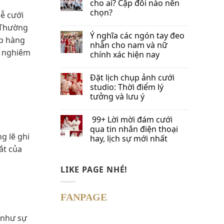
cho ai? Cặp đôi nào nên
chọn?
lễ cưới
. Thường
Ý nghĩa các ngón tay đeo
ếp hàng
nhẫn cho nam và nữ
á nghiêm
chính xác hiện nay
Đặt lịch chụp ảnh cưới
studio: Thời điểm lý
tưởng và lưu ý
99+ Lời mời đám cưới
qua tin nhắn​ điện thoại
g lẽ ghi
hay, lịch sự mới nhất
ắt của
LIKE PAGE NHÉ!
FANPAGE
 như sự