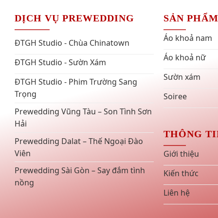
DỊCH VỤ PREWEDDING
SẢN PHẨ
Áo khoả nam
ĐTGH Studio - Chùa Chinatown
Áo khoả nữ
ĐTGH Studio - Sườn Xám
Sườn xám
ĐTGH Studio - Phim Trường Sang
Trọng
Soiree
Prewedding Vũng Tàu – Son Tình Sơn
Hải
THÔNG TI
Prewedding Dalat – Thế Ngoại Đào
Viên
Giới thiệu
Prewedding Sài Gòn – Say đắm tình
Kiến thức
nồng
Liên hệ