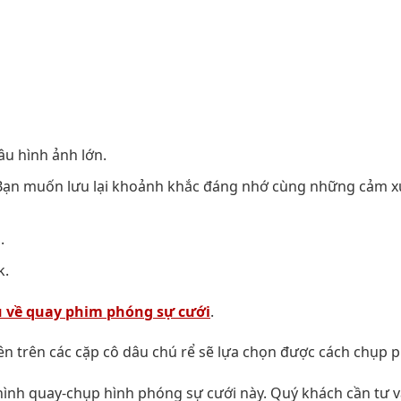
âu hình ảnh lớn.
. Bạn muốn lưu lại khoảnh khắc đáng nhớ cùng những cảm x
.
k.
ụ về quay phim phóng sự cưới
.
ên trên các cặp cô dâu chú rể sẽ lựa chọn được cách chụp 
 hình quay-chụp hình phóng sự cưới này. Quý khách cần tư v