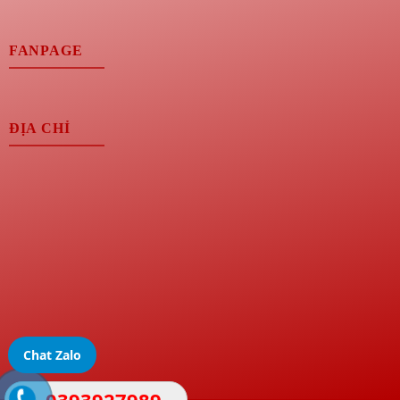
FANPAGE
ĐỊA CHỈ
Chat Zalo