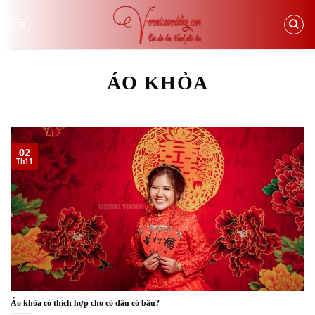
Skip
to
content
ÁO KHỎA
02
Th11
Áo khỏa có thích hợp cho cô dâu có bầu?