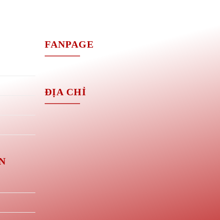
M
FANPAGE
ĐỊA CHỈ
N