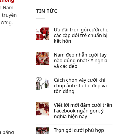
 thống
ền Nam
TIN TỨC
 truyền
dương.
Ưu đãi trọn gói cưới cho
các cặp đôi trẻ chuẩn bị
kết hôn
Nam đeo nhẫn cưới tay
nào đúng nhất​? Ý nghĩa
và các đeo
Cách chọn váy cưới khi
chụp ảnh studio đẹp và
tôn dáng
Viết lời mời đám cưới trên
Facebook​ ngắn gọn, ý
nghĩa hiện nay
Trọn gói cưới phù hợp
g bằng