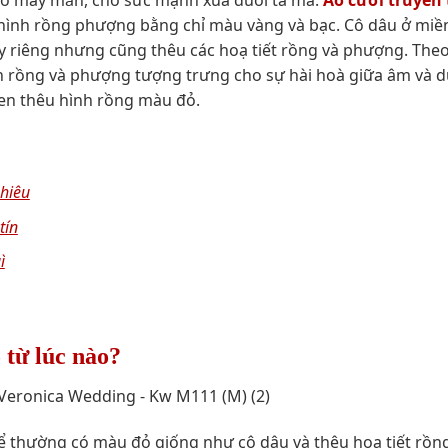
ho may mắn, cho sức mạnh xua đuổi tà ma.
Áo cưới truyền
 hình rồng phượng bằng chỉ màu vàng và bạc. Cô dâu ở mi
 riêng nhưng cũng thêu các hoạ tiết rồng và phượng. Theo
nh rồng và phượng tượng trưng cho sự hài hoà giữa âm và 
en thêu hình rồng màu đỏ.
nhiêu
tín
ì
 từ lúc nào?
ể thường có màu đỏ giống như cô dâu và thêu hoạ tiết rồn