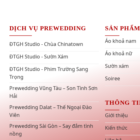
DỊCH VỤ PREWEDDING
SẢN PHẨ
Áo khoả nam
ĐTGH Studio - Chùa Chinatown
Áo khoả nữ
ĐTGH Studio - Sườn Xám
Sườn xám
ĐTGH Studio - Phim Trường Sang
Trọng
Soiree
Prewedding Vũng Tàu – Son Tình Sơn
Hải
THÔNG TI
Prewedding Dalat – Thế Ngoại Đào
Viên
Giới thiệu
Prewedding Sài Gòn – Say đắm tình
Kiến thức
nồng