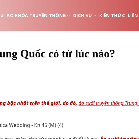
ỆU
ÁO KHỎA TRUYỀN THỐNG
DỊCH VỤ
KIẾN THỨC
LIÊN
ung Quốc có từ lúc nào?
ng bậc nhất trên thế giới, do đó,
áo cưới truyền thống Trung