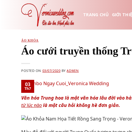
Skip
to
TRANG CHỦ
GIỚI THI
content
ÁO KHỎA
Áo cưới truyền thống Tr
POSTED ON
03/07/2020
BY
ADMIN
03
Th7
Văn hóa Trung hoa là một văn hóa lâu đời vào hà
từ lúc nào
là một câu hỏi không hề đơn giản.