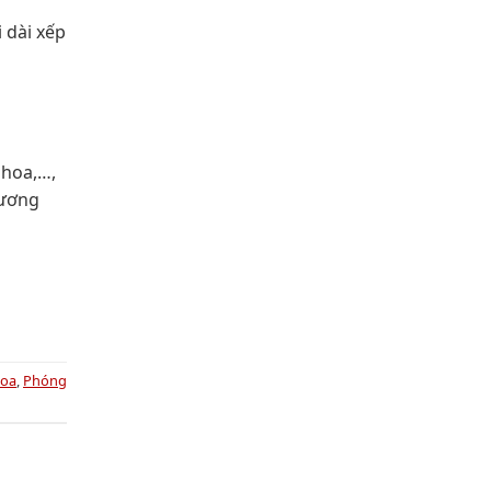
 dài xếp
 hoa,…,
nương
Hoa
,
Phóng