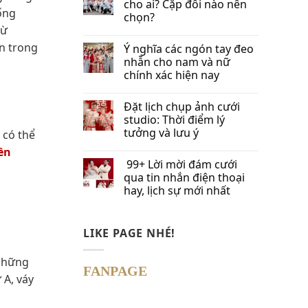
cho ai? Cặp đôi nào nên
hống
chọn?
từ
ển trong
Ý nghĩa các ngón tay đeo
nhẫn cho nam và nữ
chính xác hiện nay
Đặt lịch chụp ảnh cưới
studio: Thời điểm lý
tưởng và lưu ý
 có thể
ền
99+ Lời mời đám cưới
qua tin nhắn​ điện thoại
hay, lịch sự mới nhất
LIKE PAGE NHÉ!
 những
FANPAGE
 A, váy