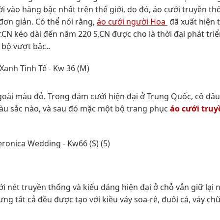
i vào hàng bậc nhất trên thế giới, do đó, áo cưới truyền t
đơn giản. Có thể nói rằng,
áo cưới người Hoa
đã xuất hiện 
.CN kéo dài đến năm 220 S.CN được cho là thời đại phát tri
 bộ vượt bậc..
oài màu đỏ. Trong đám cưới hiện đại ở Trung Quốc, cô dâu
màu sắc nào, và sau đó mặc một bộ trang phục
áo cưới truy
i nét truyền thống và kiểu dáng hiện đại ở chỗ vẫn giữ lại
ng tất cả đều được tạo với kiều váy soa-rê, đuôi cá, váy chữ