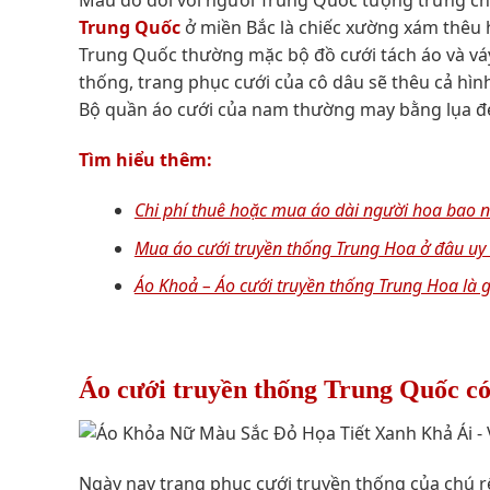
Màu đỏ đối với người Trung Quốc tượng trưng c
Trung Quốc
ở miền Bắc là chiếc xường xám thêu
Trung Quốc thường mặc bộ đồ cưới tách áo và váy
thống, trang phục cưới của cô dâu sẽ thêu cả hì
Bộ quần áo cưới của nam thường may bằng lụa đ
Tìm hiểu thêm:
Chi phí thuê hoặc mua áo dài người hoa bao 
Mua áo cưới truyền thống Trung Hoa ở đâu uy 
Áo Khoả – Áo cưới truyền thống Trung Hoa là g
Áo cưới truyền thống Trung Quốc có
Ngày nay trang phục cưới truyền thống của chú r