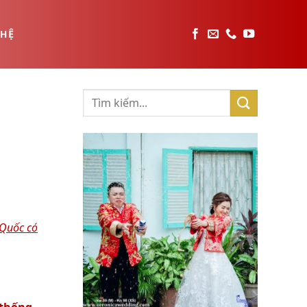
 HỆ
 Quốc có