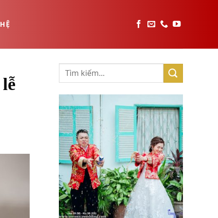
 HỆ
 lễ