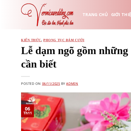
Skip
to
TRANG CHỦ
GIỚI THI
content
KIẾN THỨC
,
PHONG TỤC ĐÁM CƯỚI
Lễ dạm ngõ gồm những gì
cần biết
POSTED ON
06/11/2025
BY
ADMIN
06
Th11