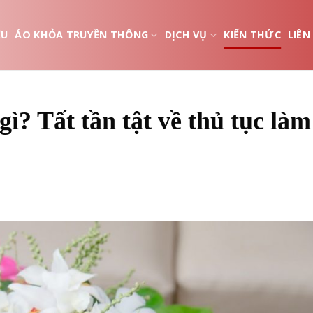
ỆU
ÁO KHỎA TRUYỀN THỐNG
DỊCH VỤ
KIẾN THỨC
LIÊN
? Tất tần tật về thủ tục làm