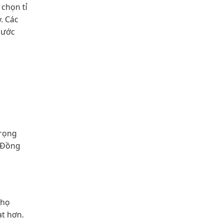
chọn tỉ
. Các
 ước
trọng
. Đồng
 họ
ạt hơn.