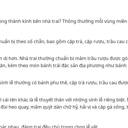
ng thành kính bên nhà trai? Thông thường mỗi vùng miền l
chuẩn bị theo số chẵn, bao gồm cặp trà, cặp rượu, trầu cau 
ản dị hơn. Nhà trai thường chuẩn bị mâm trầu rượu được g
a văn, kèm theo món bánh trái đặc sản địa phương như bánh
và sính lễ thường có bánh phu thê, cặp trà rượu, trầu cau đư
 cái tên khác là lễ thuyết thân với những sính lễ riêng biệt.
 đùi heo quay, mâm quýt dán chữ hỷ, hải vị và cặp gà sống, 