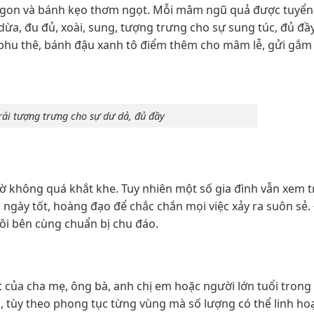
ngon và bánh kẹo thơm ngọt. Mỗi mâm ngũ quả được tuyển 
ừa, đu đủ, xoài, sung, tượng trưng cho sự sung túc, đủ đầy
phu thê, bánh đậu xanh tô điểm thêm cho mâm lễ, gửi gắm
ái tượng trưng cho sự dư dả, đủ đầy
iờ không quá khắt khe. Tuy nhiên một số gia đình vẫn xem 
ọn ngày tốt, hoàng đạo để chắc chắn mọi việc xảy ra suôn sẻ
đôi bên cùng chuẩn bị chu đáo.
 của cha mẹ, ông bà, anh chị em hoặc người lớn tuổi trong
i, tùy theo phong tục từng vùng mà số lượng có thể linh ho