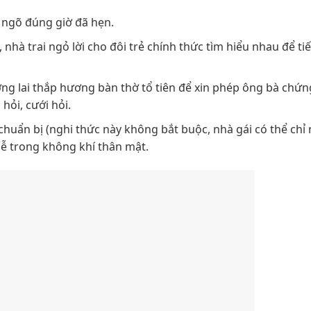
 ngõ đúng giờ đã hẹn.
nhà trai ngỏ lời cho đôi trẻ chính thức tìm hiểu nhau để tiế
ơng lai thắp hương bàn thờ tổ tiên để xin phép ông bà chứn
hỏi, cưới hỏi.
 chuẩn bị (nghi thức này không bắt buộc, nhà gái có thể chỉ
lễ trong không khí thân mật.
i tổ tiên, sau đó sẽ dâng trà mời cha mẹ và trưởng bối
trong gia đình
g gì, việc tiếp theo chỉ là chọn trang phục phù hợp. Khôn
ể hiện sự tôn trọng giữa hai bên. Thông thường trong lễ d