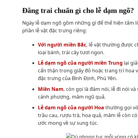
Đằng trai chuẩn gì cho lễ dạm ngõ?
Ngày lễ dạm ngõ gồm những gì để thể hiện tấm lò
phần lễ vật đặc trưng riêng:
Với người miền Bắc
, lễ vật thường được 
loại bánh, trái cây tươi ngon.
Lễ dạm ngõ của người miền Trung
lại gi
cẩn thận trong giấy đỏ hoặc trang trí ho
đặc trưng của Bình Định, Phú Yên.
Miền Nam
, còn gọi là đám nói, lễ đi nói 
cánh phượng, mâm ngũ quả.
Lễ dạm ngõ của người Hoa
thường gọi với
trầu cau, rượu trà, hoa quả, mâm lễ còn có
ước mong về sự sung túc.