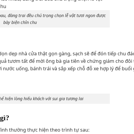
u, đàng trai đều chú trọng chọn lễ vật tươi ngon được
bày biện chỉn chu
ẽ dọn dẹp nhà cửa thật gọn gàng, sạch sẽ để đón tiếp chu đá
uả tươm tất để mời ông bà gia tiên về chứng giám cho đôi 
ới nước uống, bánh trái và sắp xếp chỗ đỗ xe hợp lý để buổi
ể hiện lòng hiếu khách với sui gia tương lai
ì​?
đình thường thực hiện theo trình tự sau: