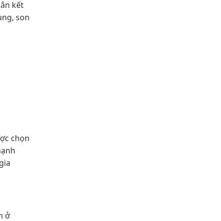
gắn kết
ung, son
ược chọn
hạnh
gia
m ở