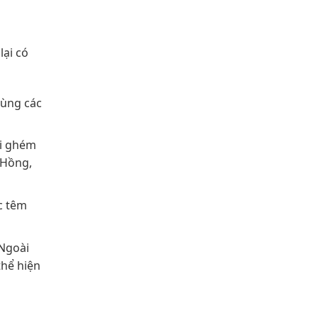
ại có
cùng các
ói ghém
 Hồng,
ợc têm
 Ngoài
thể hiện