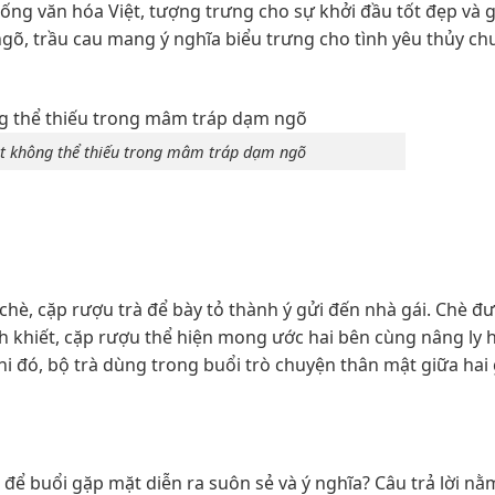
ống văn hóa Việt, tượng trưng cho sự khởi đầu tốt đẹp và 
ngõ, trầu cau mang ý nghĩa biểu trưng cho tình yêu thủy ch
vật không thể thiếu trong mâm tráp dạm ngõ
hè, cặp rượu trà để bày tỏ thành ý gửi đến nhà gái. Chè đ
 khiết, cặp rượu thể hiện mong ước hai bên cùng nâng ly 
 đó, bộ trà dùng trong buổi trò chuyện thân mật giữa hai 
để buổi gặp mặt diễn ra suôn sẻ và ý nghĩa? Câu trả lời nằ