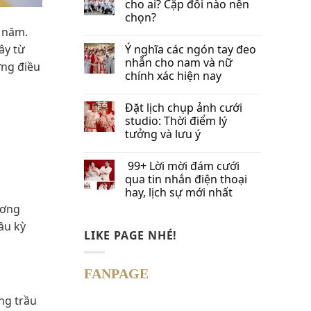
cho ai? Cặp đôi nào nên
chọn?
m năm.
Ý nghĩa các ngón tay đeo
ây từ
nhẫn cho nam và nữ
ững điều
chính xác hiện nay
Đặt lịch chụp ảnh cưới
studio: Thời điểm lý
tưởng và lưu ý
99+ Lời mời đám cưới
qua tin nhắn​ điện thoại
hay, lịch sự mới nhất
ương
ầu kỳ
LIKE PAGE NHÉ!
FANPAGE
ng trầu