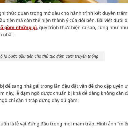
nghi thức quan trọng mở đầu cho hành trình kết duyên tră
u tiên mà còn thể hiện thành ý của đôi bên. Bài viết dưới đ
gõ gồm những gì
, quy trình thực hiện ra sao, cũng như nh
n nhất.
õ là bước đầu tiên cho thủ tục đám cưới truyền thống
 bị để sang nhà gái trong lần đầu đặt vấn đề cho cặp uyên 
điểm này, lễ dạm ngõ được chuẩn bị khá dễ dàng không cần c
ngõ chỉ cần 1 tráp đựng đầy đủ gồm:
luôn là lễ vật đứng đầu trong mọi mâm tráp. Hình ảnh “miế