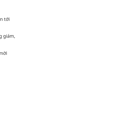
n tới
g giám,
 mời
g cần
ạm ngõ