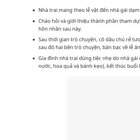
Nhà trai mang theo lễ vật đến nhà gái dạm
Chào hỏi và giới thiệu thành phần tham dự, 
hôn nhân sau này.
Sau thời gian trò chuyện, cô dâu chú rể tư
sau đó hai bên trò chuyện, bàn bạc về lễ ăn 
Gia đình nhà trai dùng tiệc nhẹ do nhà gái
nước, hoa quả và bánh kẹo), kết thúc buổi 
Cô dâu chú rể sẽ cùng nhau lạy bá
Làm lễ dạm ngõ nên mặc gì?
Sau khi đã nắm được trình tự lễ dạm ngõ gồm nhữn
quá cầu kỳ, nhưng nên gọn gàng và lịch sự để th