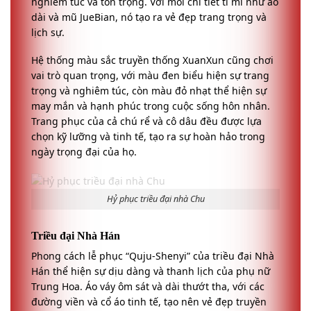
nghiêm túc và tôn trọng. Với mỗi chi tiết tỉ mỉ như áo
dài và mũ JueBian, nó tạo ra vẻ đẹp trang trọng và
lịch sự.
Hệ thống màu sắc truyền thống XuanXun cũng chơi
vai trò quan trọng, với màu đen biểu hiện sự trang
trọng và nghiêm túc, còn màu đỏ nhạt thể hiện sự
may mắn và hạnh phúc trong cuộc sống hôn nhân.
Trang phục của cả chú rể và cô dâu đều được lựa
chọn kỹ lưỡng và tinh tế, tạo ra sự hoàn hảo trong
ngày trọng đại của họ.
Hỷ phục triều đại nhà Chu
Triều đại Nhà Hán
Phong cách lễ phục “Quju-Shenyi” của triều đại Nhà
Hán thể hiện sự dịu dàng và thanh lịch của phụ nữ
Trung Hoa. Áo váy ôm sát và dài thướt tha, với các
đường viền và cổ áo tinh tế, tạo nên vẻ đẹp truyền