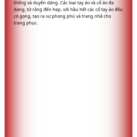
thống và duyên dáng. Các loại tay áo và cổ áo đa
dạng, từ rộng đến hẹp, với hầu hết các cổ tay áo đều
có gọng, tạo ra sự phong phú và trang nhã cho
trang phục.
Hỷ phục triều đại nhà Hán
Các triều đại Ngụy và Tấn
Trong các triều đại Ngụy và Tấn, trang phục cưới
thường mang đậm dấu ấn của truyền thống và
nghiêm túc. Áo dài kết hợp váy xếp tầng bồng bềnh
tạo ra vẻ lộng lẫy và trang nhã, giữ nguyên vẻ đẹp cổ
điển và thanh lịch. Màu sắc của trang phục thường
được lựa chọn cẩn thận để thể hiện sự trang trọng
và quý phái.