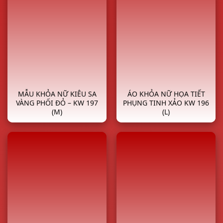
MẪU KHỎA NỮ KIÊU SA
ÁO KHỎA NỮ HỌA TIẾT
VÀNG PHỐI ĐỎ – KW 197
PHỤNG TINH XẢO KW 196
(M)
(L)