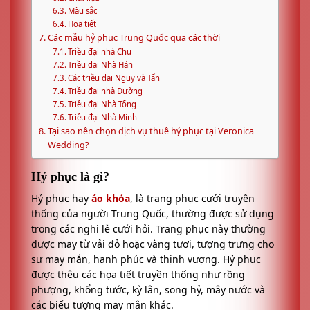
Màu sắc
Họa tiết
Các mẫu hỷ phục Trung Quốc qua các thời
Triều đại nhà Chu
Triều đại Nhà Hán
Các triều đại Ngụy và Tấn
Triều đại nhà Đường
Triều đại Nhà Tống
Triều đại Nhà Minh
Tại sao nên chọn dịch vụ thuê hỷ phục tại Veronica
Wedding?
Hỷ phục là gì?
Hỷ phục hay
áo khỏa
, là trang phục cưới truyền
thống của người Trung Quốc, thường được sử dụng
trong các nghi lễ cưới hỏi. Trang phục này thường
được may từ vải đỏ hoặc vàng tươi, tượng trưng cho
sự may mắn, hạnh phúc và thịnh vượng. Hỷ phục
được thêu các họa tiết truyền thống như rồng
phượng, khổng tước, kỳ lân, song hỷ, mây nước và
các biểu tượng may mắn khác.