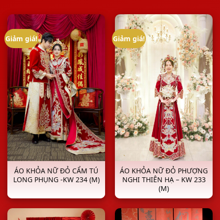
Giảm giá!
Giảm giá!
ÁO KHỎA NỮ ĐỎ CẨM TÚ
ÁO KHỎA NỮ ĐỎ PHƯỢNG
LONG PHỤNG -KW 234 (M)
NGHI THIÊN HẠ – KW 233
(M)