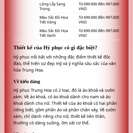
Lộng Lẫy Sang
Từ 699.000 đến 997.000
Trọng
VND
Màu Sắc Đỏ Họa
Từ 699.000 đến 997.000
Tiết Vàng
VND
Màu Sắc Đỏ Họa
Từ 699.000 đến 997.000
Tiết Xanh
VND
Thiết kế của Hỷ phục có gì đặc biệt?
Hỷ phục nổi bật với những đặc điểm thiết kế độc
đáo, thể hiện sự đẹp mỹ và ý nghĩa sâu sắc của văn
hóa Trung Hoa.
Về kiểu dáng
Hỷ phục Trung Hoa có 2 loại, đó là áo khoả và sườn
xám. Về áo khoả, có áo khoả dành cho nam và áo
khoả dành cho nữ. Thiết kế của áo khoả có hai phần
riêng biệt, gồm phần áo và phần chân váy. Về sườn
xám, chỉ dành riêng cho nữ, thiết kế liền thân,
thường có dáng suông, ôm sát cơ thể.