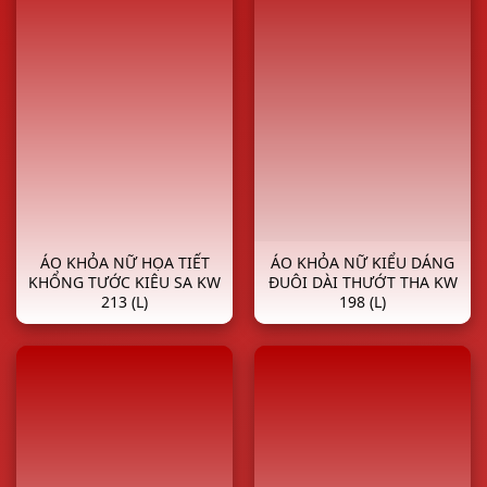
ÁO KHỎA NỮ HỌA TIẾT
ÁO KHỎA NỮ KIỂU DÁNG
KHỔNG TƯỚC KIÊU SA KW
ĐUÔI DÀI THƯỚT THA KW
213 (L)
198 (L)