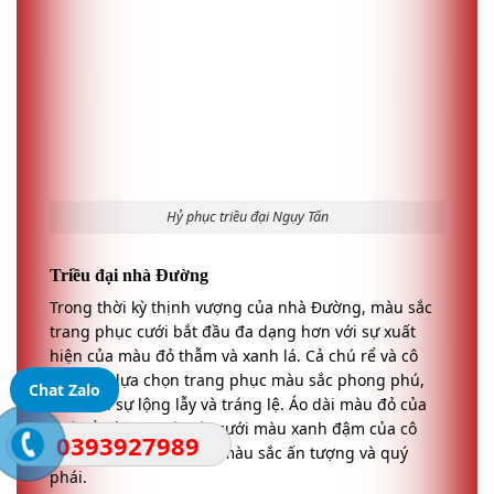
dâu đều lựa chọn trang phục màu sắc phong phú,
thể hiện sự lộng lẫy và tráng lệ. Áo dài màu đỏ của
chú rể kết hợp với váy cưới màu xanh đậm của cô
dâu, tạo ra một tổ hợp màu sắc ấn tượng và quý
phái.
Chat Zalo
0393927989