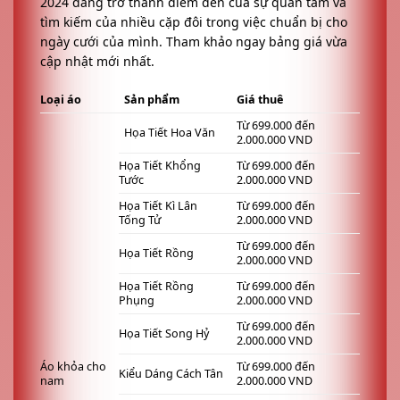
2024 đang trở thành điểm đến của sự quan tâm và
tìm kiếm của nhiều cặp đôi trong việc chuẩn bị cho
ngày cưới của mình. Tham khảo ngay bảng giá vừa
cập nhật mới nhất.
Loại áo
Sản phẩm
Giá thuê
Từ 699.000 đến
Họa Tiết Hoa Văn
2.000.000 VND
Họa Tiết Khổng
Từ 699.000 đến
Tước
2.000.000 VND
Họa Tiết Kì Lân
Từ 699.000 đến
Tống Tử
2.000.000 VND
Từ 699.000 đến
Họa Tiết Rồng
2.000.000 VND
Họa Tiết Rồng
Từ 699.000 đến
Phụng
2.000.000 VND
Từ 699.000 đến
Họa Tiết Song Hỷ
2.000.000 VND
Áo khỏa cho
Từ 699.000 đến
Kiểu Dáng Cách Tân
nam
2.000.000 VND