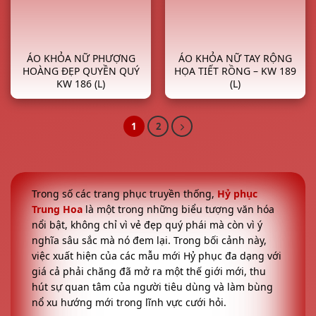
ÁO KHỎA NỮ PHƯỢNG
ÁO KHỎA NỮ TAY RỘNG
HOÀNG ĐẸP QUYỀN QUÝ
HỌA TIẾT RỒNG – KW 189
KW 186 (L)
(L)
1
2
Trong số các trang phục truyền thống,
Hỷ phục
Trung Hoa
là một trong những biểu tượng văn hóa
nổi bật, không chỉ vì vẻ đẹp quý phái mà còn vì ý
nghĩa sâu sắc mà nó đem lại. Trong bối cảnh này,
việc xuất hiện của các mẫu mới Hỷ phục đa dạng với
giá cả phải chăng đã mở ra một thế giới mới, thu
hút sự quan tâm của người tiêu dùng và làm bùng
nổ xu hướng mới trong lĩnh vực cưới hỏi.