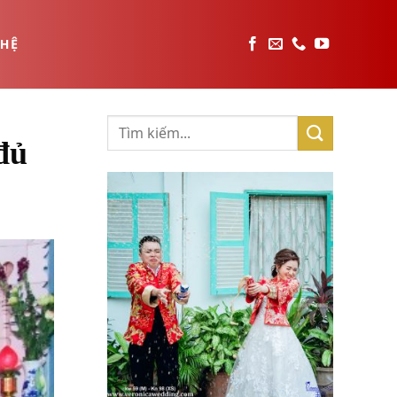
 HỆ
đủ