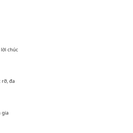
 lời chúc
 rỡ, đa
 gia