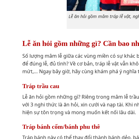
Lễ ăn hỏi gồm mâm tráp lễ vật, ngh
Lễ ăn hỏi gồm những gì​? Cần bao nh
Số lượng mâm lễ giữa các vùng miền có sự khác bi
để đúng lễ, đủ tình? Về cơ bản, tráp lễ vật vẫn k
mứt,… Ngay bây giờ, hãy cùng khám phá ý nghĩa từ
Tráp trầu cau
Lễ ăn hỏi gồm những gì? Riêng trong mâm lễ trầu 
với 3 nghi thức là ăn hỏi, xin cưới và nạp tài. Khi 
hiện sự tôn trọng và mong muốn kết nối lâu dài.
Tráp bánh cốm/bánh phu thê
Tráp bánh này có thể thay đổi thành bánh dẻo, b