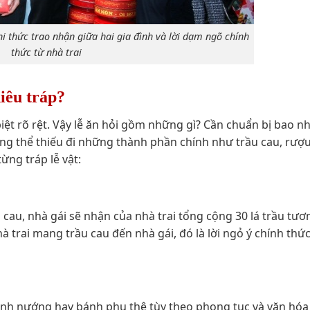
i thức trao nhận giữa hai gia đình và lời dạm ngõ chính
thức từ nhà trai
iêu tráp?
ệt rõ rệt. Vậy lễ ăn hỏi gồm những gì? Cần chuẩn bị bao nh
hông thể thiếu đi những thành phần chính như trầu cau, rượ
ng tráp lễ vật:
cau, nhà gái sẽ nhận của nhà trai tổng cộng 30 lá trầu tư
nhà trai mang trầu cau đến nhà gái, đó là lời ngỏ ý chính thức
ánh nướng hay bánh phu thê tùy theo phong tục và văn hóa