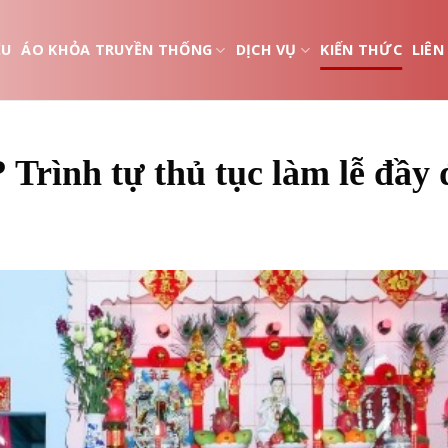
ỆU
ÁO KHỎA TRUYỀN THỐNG
DỊCH VỤ
KIẾN THỨC
LIÊN
 Trình tự thủ tục làm lễ đầy 