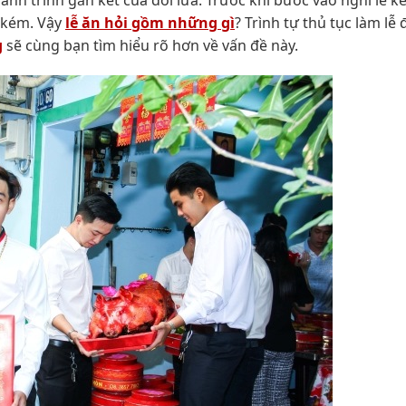
 kém. Vậy
lễ ăn hỏi gồm những gì
? Trình tự thủ tục làm lễ
g
sẽ cùng bạn tìm hiểu rõ hơn về vấn đề này.