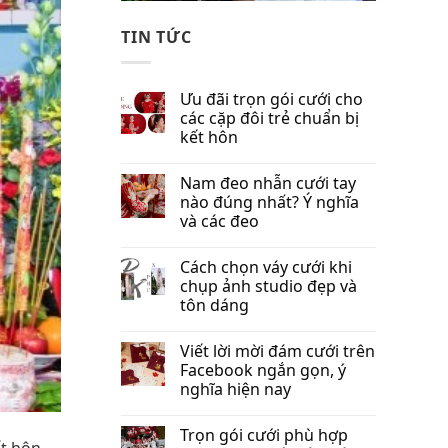
TIN TỨC
Ưu đãi trọn gói cưới cho
các cặp đôi trẻ chuẩn bị
kết hôn
Nam đeo nhẫn cưới tay
nào đúng nhất​? Ý nghĩa
và các đeo
Cách chọn váy cưới khi
chụp ảnh studio đẹp và
tôn dáng
Viết lời mời đám cưới trên
Facebook​ ngắn gọn, ý
nghĩa hiện nay
Trọn gói cưới phù hợp
t hôn,