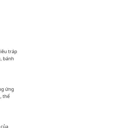
iêu tráp
u, bánh
ơng ứng
, thể
 của