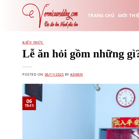
Skip
to
TRANG CHỦ
GIỚI THI
content
KIẾN THỨC
Lễ ăn hỏi gồm những gì?
POSTED ON
06/11/2025
BY
ADMIN
06
Th11