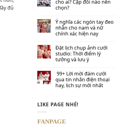
cho ai? Cặp đôi nào nên
 đầy đủ
chọn?
Ý nghĩa các ngón tay đeo
nhẫn cho nam và nữ
chính xác hiện nay
Đặt lịch chụp ảnh cưới
studio: Thời điểm lý
tưởng và lưu ý
99+ Lời mời đám cưới
qua tin nhắn​ điện thoại
hay, lịch sự mới nhất
LIKE PAGE NHÉ!
FANPAGE