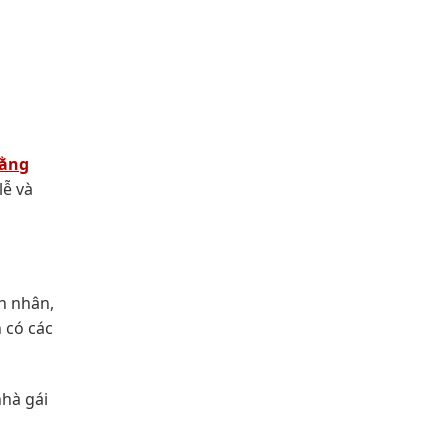
bằng
lễ và
n nhân,
 có các
nhà gái