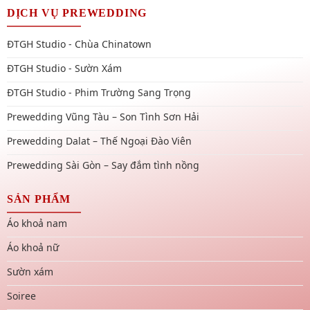
DỊCH VỤ PREWEDDING
ĐTGH Studio - Chùa Chinatown
ĐTGH Studio - Sườn Xám
ĐTGH Studio - Phim Trường Sang Trọng
Prewedding Vũng Tàu – Son Tình Sơn Hải
Prewedding Dalat – Thế Ngoại Đào Viên
Prewedding Sài Gòn – Say đắm tình nồng
SẢN PHẨM
Áo khoả nam
Áo khoả nữ
Sườn xám
Soiree