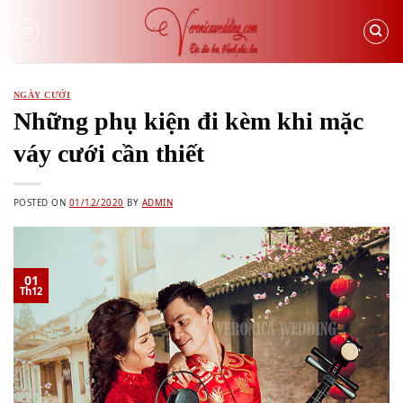
Skip
to
content
NGÀY CƯỚI
Những phụ kiện đi kèm khi mặc
váy cưới cần thiết
POSTED ON
01/12/2020
BY
ADMIN
01
Th12