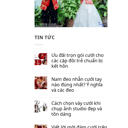
TIN TỨC
Ưu đãi trọn gói cưới cho
các cặp đôi trẻ chuẩn bị
kết hôn
Nam đeo nhẫn cưới tay
nào đúng nhất​? Ý nghĩa
và các đeo
Cách chọn váy cưới khi
chụp ảnh studio đẹp và
tôn dáng
Viết lời mời đám cưới trên