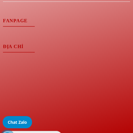
FANPAGE
ĐỊA CHỈ
Chat Zalo