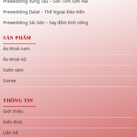
Prewedding Vũng Tàu – Son Tình Sơn Hải
Prewedding Dalat – Thế Ngoại Đào Viên
Prewedding Sài Gòn – Say đắm tình nồng
SẢN PHẨM
Áo khoả nam
Áo khoả nữ
Sườn xám
Soiree
THÔNG TIN
Giới thiệu
Kiến thức
Liên hệ