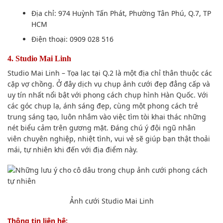
Địa chỉ: 974 Huỳnh Tấn Phát, Phường Tân Phú,
Q.7
, TP
HCM
Điện thoại: 0909 028 516
4. Studio Mai Linh
Studio Mai Linh – Tọa lạc tại
Q.2
là một địa chỉ
thân thuộc
các
cặp vợ chồng
. Ở đây dịch vụ
chụp ảnh
cưới đẹp đẳng cấp và
uy tín nhất
nổi bật
với
phong cách
chụp hình
Hàn Quốc. Với
các
góc chụp
lạ, ánh sáng đẹp, cùng một
phong cách
trẻ
trung
sáng tạo
, luôn nhắm vào việc tìm tòi khai thác những
nét biểu cảm
trên gương mặt
. Đ
áng chú ý
đội ngũ nhân
viên
chuyên nghiệp, nhiệt tình, vui vẻ
sẽ giúp bạn
thật thoải
mái, tự nhiên khi đến với
địa điểm
này.
Ảnh cưới Studio Mai Linh
Thông tin
liên hệ: