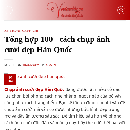
Skip
to
content
KỸ THUẬT CHỤP ẢNH
Tổng hợp 100+ cách chụp ảnh
cưới đẹp Hàn Quốc
POSTED ON
19/04/2021
BY
ADMIN
19
Th4
Chụp ảnh cưới đẹp Hàn Quốc
đang được rất nhiều cô dâu
lựa chọn bởi phong cách nhẹ nhàng, ngọt ngào của bộ váy
cũng như cách trang điểm. Bạn sẽ tối ưu được chi phí vấn đề
chụp ảnh cưới mà vẫn có được những bức hình đẹp trong
mơ và đầy ấn tượng sâu sắc. Để tìm hiểu sâu hơn về phong
cách ảnh cưới độc đáo và mới lạ này, hãy theo dõi hết bài viết
này nhé.