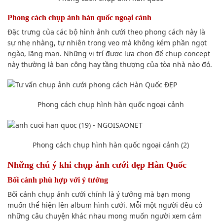
Phong cách
chụp ảnh
hàn quốc ngoại cảnh
Đặc trưng của các
bộ hình ảnh cưới
theo
phong cách
này là
sự nhẹ nhàng, tự nhiên trong veo mà không kém phần ngọt
ngào,
lãng mạn
. N
hững vị trí
được l
ựa chọn
để chụp concept
này thường là ban công hay tầng thượng của tòa nhà nào
đó
.
Phong cách
chụp hình
hàn quốc ngoại cảnh
Phong cách
chụp hình
hàn quốc ngoại cảnh (2)
Những
chú ý
khi chụp ảnh
cưới đẹp Hàn Quốc
Bối cảnh
phù hợp
với ý tưởng
Bối cảnh
chụp ảnh
cưới chính là ý tưởng mà bạn
mong
muốn
thể hiện lên
album hình cưới
. Mỗi một người đều có
những câu chuyện
khác nhau
mong muốn
người xem cảm