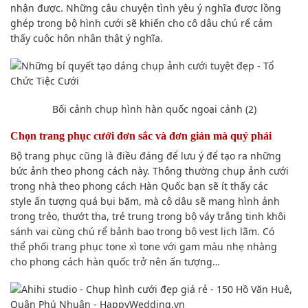
nhận được. Những câu chuyện tình yêu ý nghĩa được lồng
ghép trong
bộ hình cưới
sẽ khiến cho
cô dâu
chú rể
cảm
thấy
cuộc hôn nhân thật ý nghĩa.
Bối cảnh
chụp hình
hàn quốc ngoại cảnh (2)
Chọn trang phục cưới đơn sắc và đơn giản mà
quý phái
Bộ trang phục
cũng là điều đáng để
lưu ý
để tạo ra những
bức ảnh
theo
phong cách
này. T
hông thường
chụp ảnh
cưới
trong nhà theo phong
cách
Hàn Quốc
bạn sẽ
ít thấy các
style
ấn tượng
quá bụi bặm, mà cô dâu sẽ mang hình ảnh
trong trẻo, thướt tha, trẻ trung trong bộ váy trắng tinh khôi
sánh vai cùng
chú rể
bảnh bao trong bộ vest
lịch lãm
. C
ó
thể
phối
trang phục
tone xì tone với gam màu nhẹ nhàng
cho
phong cách
hàn quốc trở nên ấn tượng…