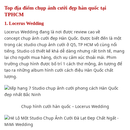
Top địa điểm
chụp
ảnh cưới đẹp hàn quốc tại
TPHCM
1. Locerus Wedding
Locerus Wedding đang là
nơi
được review
cao về
concept
chụp ảnh
cưới đẹp Hàn Quốc. Được
biết đến
là một
trong các studio
chụp ảnh
cưới ở
Q5
, TP HCM vô cùng nổi
tiếng. Studio có thiết kế khá
dễ dàng
nhưng
rất tinh tế,
mang
lại
cho người mua hàng, dịch vụ
cảm xúc
thoải mái. Phim
trường
chụp hình
được
bố trí
1 cách
thơ mộng
,
ấn tượng
để
tạo ra
những
album hình cưới
cách điệu
Hàn Quốc chất
lượng.
Chụp hình
cưới hàn quốc – Locerus Wedding