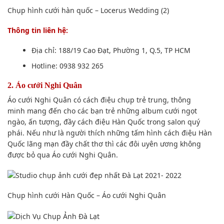
Chụp hình
cưới hàn quốc – Locerus Wedding (2)
Thông tin
liên hệ:
Địa chỉ: 188/19 Cao Đạt, Phường 1,
Q.5
, TP HCM
Hotline: 0938 932 265
2. Áo cưới Nghi Quân
Áo cưới Nghi Quân có
cách điệu
chụp trẻ trung,
thông
minh
mang đến
cho các bạn trẻ những album cưới ngọt
ngào,
ấn tượng
, đầy
cách điệu
Hàn Quốc trong salon
quý
phái
. N
ếu như
là người thích những
tấm hình
cách điệu
Hàn
Quốc
lãng mạn
đầy chất thơ thì các đôi uyên ương
không
được
bỏ qua Áo cưới Nghi Quân.
Chụp hình
cưới Hàn Quốc – Áo cưới Nghi Quân