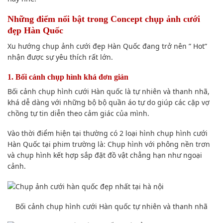
Những
điểm nổi bật
trong Concept
chụp ảnh
cưới
đẹp Hàn Quốc
Xu
hướng chụp
ảnh cưới đẹp Hàn Quốc đang trở nên ” Hot”
nhận được sự
yêu thích
rất lớn.
1. Bối cảnh
chụp hình
khá
đơn giản
Bối cảnh
chụp hình
cưới Hàn quốc là tự nhiên và thanh nhã,
khá
dễ dàng
với những bộ
bộ quần áo
tự do giúp
các cặp vợ
chồng
tự tin diễn theo
cảm giác
của mình.
Vào thời điểm hiện tại
thường có 2 loại hình
chụp hình
cưới
Hàn Quốc tại phim trường là: C
hụp hình
với
phông nền
trơn
và
chụp hình
kết
hợp
sắp đặt
đồ vật
chẳng hạn như
ngoại
cảnh.
Bối cảnh
chụp hình
cưới Hàn quốc tự nhiên và thanh nhã