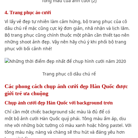
Tông màu của ảnh cưới (2)
4. Trang phục áo cưới
Vì lấy vẻ đẹp tự nhiên làm cảm hứng,
bộ trang phục
của
cô
dâu chú rể
mặc cũng cực kỳ
đơn giản
, nhã nhặn và
lịch lãm
.
B
ộ trang phục
cũng chính
thuộc một phần
cần thiết
tạo nên
những shoot ảnh đẹp. Vậy nên hãy
chú ý
khi phối
bộ trang
phục
với bối cảnh nhé!
Trang phục cô dâu chú rể
Các
phong cách
chụp ảnh
cưới đẹp Hàn Quốc được
giới trẻ
ưa chuộng
Chụp ảnh
cưới đẹp Hàn Quốc với
background
trơn
Chỉ cần
một chiếc
background
sắc màu
là đủ
để có
một
bộ ảnh cưới
Hàn Quốc
quý phái
. Tông màu
ấm áp
, dịu
nhẹ với những bức tường có màu xanh hoặc hồng pastel. Với
tông màu này, nàng và
chàng
sẽ
thu hút
và đáng yêu hơn