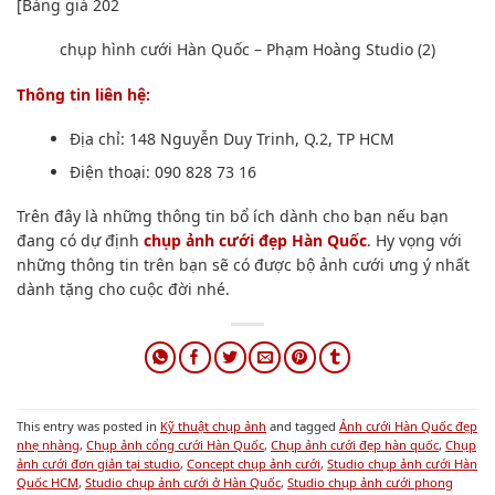
chụp hình
cưới Hàn Quốc – Phạm Hoàng Studio (2)
Thông tin
liên hệ:
Địa chỉ: 148 Nguyễn Duy Trinh,
Q.2
, TP HCM
Điện thoại: 090 828 73 16
​Trên đây là những thông tin bổ ích dành cho bạn nếu bạn
đang có dự định
chụp ảnh cưới đẹp Hàn Quốc
. Hy vọng với
những thông tin trên bạn sẽ có được bộ ảnh cưới ưng ý nhất
dành tặng cho cuộc đời nhé.
This entry was posted in
Kỹ thuật chụp ảnh
and tagged
Ảnh cưới Hàn Quốc đẹp
nhẹ nhàng
,
Chụp ảnh cổng cưới Hàn Quốc
,
Chụp ảnh cưới đẹp hàn quốc
,
Chụp
ảnh cưới đơn giản tại studio
,
Concept chụp ảnh cưới
,
Studio chụp ảnh cưới Hàn
Quốc HCM
,
Studio chụp ảnh cưới ở Hàn Quốc
,
Studio chụp ảnh cưới phong