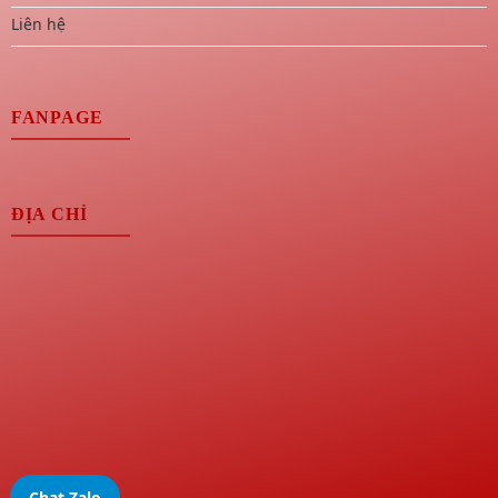
Liên hệ
FANPAGE
ĐỊA CHỈ
Chat Zalo