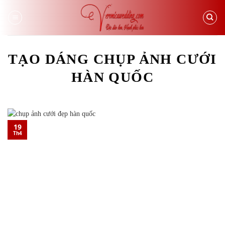
Skip
to
content
TẠO DÁNG CHỤP ẢNH CƯỚI
HÀN QUỐC
19
Th4