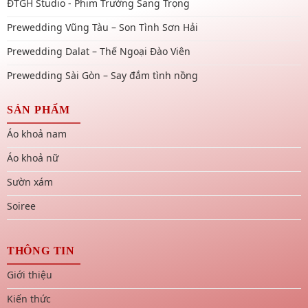
ĐTGH Studio - Phim Trường Sang Trọng
Prewedding Vũng Tàu – Son Tình Sơn Hải
Prewedding Dalat – Thế Ngoại Đào Viên
Prewedding Sài Gòn – Say đắm tình nồng
SẢN PHẨM
Áo khoả nam
Áo khoả nữ
Sườn xám
Soiree
THÔNG TIN
Giới thiệu
Kiến thức