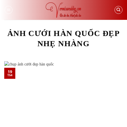
Skip
to
content
ẢNH CƯỚI HÀN QUỐC ĐẸP
NHẸ NHÀNG
19
Th4