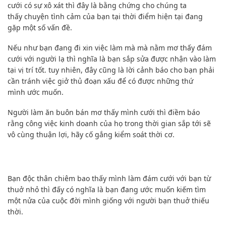
cưới có sự xô xát thì
đây là
bằng chứng
cho chúng ta
thấy
chuyện tình cảm của bạn tại thời điểm hiện tại đang
gặp
một số
vấn đề
.
Nếu như bạn
đang đi xin việc làm mà mà nằm mơ thấy đám
cưới với người lạ thì
nghĩa là
bạn sắp sửa được nhận vào làm
tại vị trí tốt.
tuy nhiên
, đây cũng là lời cảnh báo cho
bạn phải
cần
tránh việc giở thủ đoạn xấu để
có được
những thứ
mình
ước muốn
.
Người làm ăn buôn bán mơ thấy mình cưới thì điềm báo
rằng
công việc
kinh doanh
của họ trong thời gian sắp tới sẽ
vô cùng thuận lợi, hãy cố gắng
kiểm soát
thời cơ
.
Bạn
độc thân
chiêm bao thấy mình làm đám cưới với bạn từ
thuở nhỏ thì
đấy
có nghĩa là
bạn đang
ước muốn
kiếm tìm
một nửa của cuộc đời mình giống với người bạn thuở thiếu
thời.