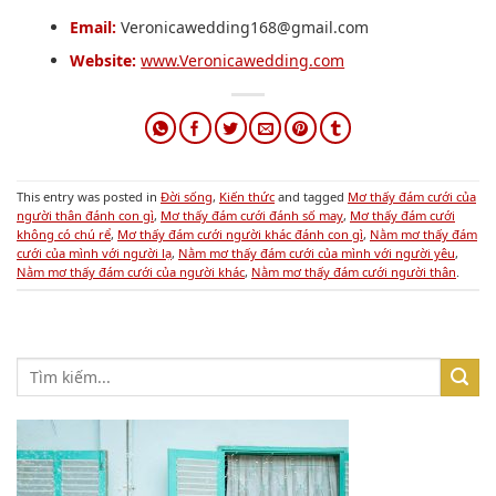
Email:
Veronicawedding168@gmail.com
Website:
www.Veronicawedding.com
This entry was posted in
Đời sống
,
Kiến thức
and tagged
Mơ thấy đám cưới của
người thân đánh con gì
,
Mơ thấy đám cưới đánh số may
,
Mơ thấy đám cưới
không có chú rể
,
Mơ thấy đám cưới người khác đánh con gì
,
Nằm mơ thấy đám
cưới của mình với người lạ
,
Nằm mơ thấy đám cưới của mình với người yêu
,
Nằm mơ thấy đám cưới của người khác
,
Nằm mơ thấy đám cưới người thân
.