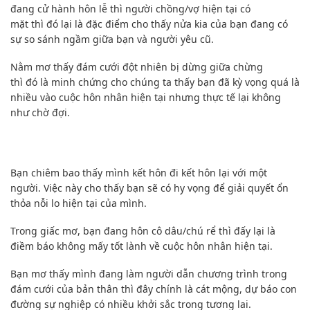
đang cử hành hôn lễ thì người chồng/vợ hiện tại
có
mặt
thì
đó
lại là
đặc điểm
cho thấy
nửa kia của bạn đang có
sự so sánh ngầm giữa bạn và người yêu cũ.
Nằm mơ thấy đám cưới đột nhiên bị dừng giữa chừng
thì
đó
là minh chứng
cho chúng ta thấy
bạn đã
kỳ vọng
quá là
nhiều
vào cuộc hôn nhân hiện tại
nhưng
thực tế lại không
như
chờ đợi
.
Bạn chiêm bao thấy mình kết hôn đi kết hôn lại với một
người.
Việc này
cho thấy
bạn sẽ
có
hy vọng
để
giải quyết
ổn
thỏa
nỗi lo
hiện tại của mình.
Trong giấc mơ, bạn đang hôn cô dâu/chú rể thì
đấy
lại là
điềm báo không mấy tốt lành về cuộc hôn nhân hiện tại.
Bạn mơ thấy mình đang làm người dẫn chương trình trong
đám cưới
của bản thân
thì
đây chính là
cát mộng,
dự báo
con
đường sự nghiệp có nhiều khởi sắc trong tương lai.