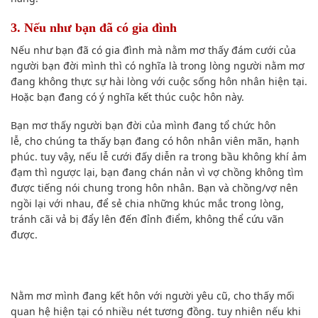
3. Nếu như bạn
đã có gia đình
Nếu như bạn
đã có gia đình mà nằm mơ thấy đám cưới của
người bạn đời mình thì
có nghĩa là
trong lòng người nằm mơ
đang không thực sự
hài lòng
với cuộc sống hôn nhân hiện tại.
Hoặc bạn đang có ý nghĩa kết thúc cuộc hôn này.
Bạn mơ thấy người bạn đời của mình đang tổ chức hôn
lễ,
cho chúng ta thấy
bạn đang có hôn
nhân viên
mãn, hạnh
phúc.
tuy vậy
,
nếu
lễ cưới
đấy
diễn ra
trong bầu không khí ảm
đạm thì
ngược lại
, bạn đang chán nản vì vợ chồng không tìm
được tiếng nói chung trong hôn nhân. Bạn và chồng/vợ nên
ngồi lại với nhau, để
sẻ chia
những khúc mắc trong lòng,
tránh
cãi vả
bị đẩy lên đến đỉnh điểm, không thể cứu vãn
được.
Nằm mơ mình đang kết hôn với người yêu cũ,
cho thấy
mối
quan hệ
hiện tại có nhiều nét tương đồng.
tuy nhiên
nếu
khi