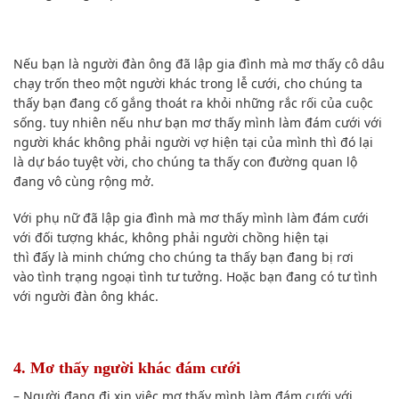
Nếu bạn
là người đàn ông đã lập gia đình mà mơ thấy cô dâu
chạy trốn theo một người khác trong lễ cưới,
cho chúng ta
thấy
bạn đang cố gắng thoát ra khỏi những rắc rối của cuộc
sống.
tuy nhiên
nếu như bạn
mơ thấy mình làm đám cưới với
người khác không phải người vợ hiện tại của mình thì
đó
lại
là
dự báo
tuyệt vời
,
cho chúng ta thấy
con đường quan lộ
đang vô cùng rộng mở.
Với phụ nữ đã lập gia đình mà mơ thấy mình làm đám cưới
với
đối tượng
khác, không phải người chồng hiện tại
thì
đấy
là minh chứng
cho chúng ta thấy
bạn đang bị rơi
vào
tình trạng
ngoại tình tư tưởng. Hoặc bạn đang có tư tình
với người đàn ông khác.
4. Mơ thấy người khác đám cưới
– Người đang đi xin việc mơ thấy mình làm đám cưới với