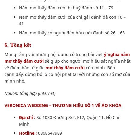
Nằm mơ thấy đám cưới bị huỷ đánh số 11 – 79
Nằm mơ thấy đám cưới của chị gái đánh đề con 10 –
41
Nằm mơ thấy có người đến hỏi cưới đánh số 26 – 63
6. Tổng kết
Mong rằng
với những
nội dung
có trong
bài viết
ý nghĩa nằm
mơ thấy đám cưới
sẽ giúp
cho
người mơ hiểu sát nghĩa nhất
về điềm báo từ giấc
mơ thấy đám cưới
của mình. Bên
cạnh
đấy
, đừng bỏ lỡ
cơ hội
phát tài với những con số mơ của
mình nhé.
Nguồn: tổng hợp (internet)
VERONICA WEDDING – THƯƠNG HIỆU SỐ 1 VỀ ÁO KHỎA
Địa chỉ :
Số 1030 Đường 3/2, F12, Quận 11, Hồ Chí
Minh
Hotline :
0868647989