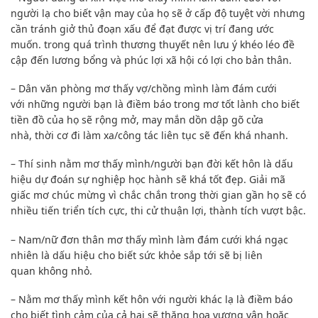
người lạ cho biết vận may của họ sẽ ở
cấp độ
tuyệt vời
nhưng
cần
tránh giở thủ đoạn xấu để
đạt được
vị trí đang
ước
muốn
.
trong quá trình
thương thuyết
nên
lưu ý
khéo léo
đề
cập đến
lương bổng và
phúc lợi
xã hội có lợi cho bản thân.
– Dân văn phòng mơ thấy vợ/chồng mình làm đám cưới
với
những người bạn
là điềm báo trong mơ tốt lành cho biết
tiền đồ của họ sẽ rộng mở, may mắn dồn dập gõ cửa
nhà,
thời cơ
đi làm xa/công tác liên tục sẽ đến khá nhanh.
– Thí sinh nằm mơ thấy mình/người bạn đời kết hôn là
dấu
hiệu
dự đoán
sự nghiệp học hành sẽ khá tốt đẹp. Giải mã
giấc mơ chúc mừng vì chắc chắn trong thời gian gần họ sẽ có
nhiều tiến triển tích cực, thi cử thuận lợi, thành tích vượt bậc.
– Nam/nữ
đơn thân
mơ thấy mình làm đám cưới
khá ngạc
nhiên
là
dấu hiệu
cho biết sức khỏe sắp tới sẽ bị
liên
quan
không nhỏ.
– Nằm mơ thấy mình kết hôn với người khác lạ là điềm báo
cho biết tình cảm của cả hai sẽ thăng hoa vượng vận hoặc