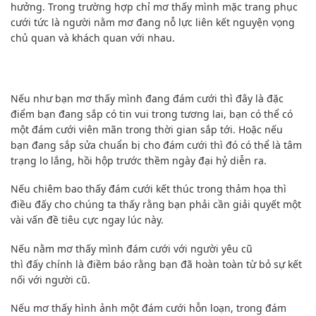
hưởng
. Trong trường hợp chỉ mơ thấy mình mặc trang phục
cưới tức là người nằm mơ đang nỗ lực liên kết nguyện vọng
chủ quan và khách quan với nhau.
Nếu như bạn
mơ thấy mình đang đám cưới thì
đây là
đặc
điểm
bạn đang sắp có tin vui trong tương lai,
bạn có thể
có
một đám cưới viên mãn trong thời gian sắp tới. Hoặc
nếu
bạn
đang sắp sửa chuẩn bị cho đám cưới thì
đó
có thể là tâm
trạng
lo lắng
, hồi hộp trước thềm ngày đại hỷ
diễn ra
.
Nếu
chiêm bao thấy đám cưới kết thúc trong thảm họa thì
điều
đấy
cho chúng ta thấy
rằng
bạn phải cần
giải quyết
một
vài
vấn đề
tiêu cực ngay lúc này.
Nếu
nằm mơ thấy mình đám cưới với người yêu cũ
thì
đấy
chính là điềm báo rằng bạn đã hoàn toàn từ bỏ
sự kết
nối
với người cũ.
Nếu
mơ thấy hình ảnh một đám cưới hỗn loạn, trong đám