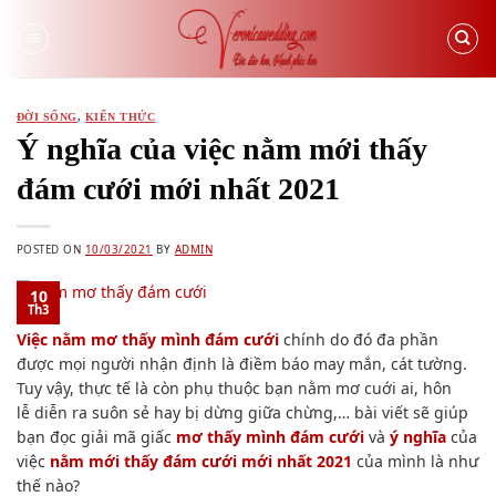
Skip
to
content
ĐỜI SỐNG
,
KIẾN THỨC
Ý nghĩa của việc nằm mới thấy
đám cưới mới nhất 2021
POSTED ON
10/03/2021
BY
ADMIN
10
Th3
Việc nằm mơ thấy mình đám cưới
chính
do đó
đa phần
được mọi người nhận định là điềm báo may mắn, cát tường.
T
uy vậy
, thực tế là còn phụ thuộc bạn nằm mơ cuới ai, hôn
lễ
diễn ra
suôn sẻ
hay bị dừng giữa chừng,… bài viết sẽ giúp
bạn đọc giải mã giấc
mơ thấy mình đám cưới
và
ý nghĩa
của
việc
nằm mới thấy đám cưới mới nhất 2021
của mình là như
thế nào?