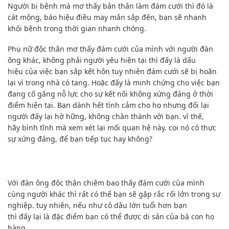
Người bị bệnh mà mơ thấy bản thân làm đám cưới thì
đó
là
cát mộng, báo hiệu điều may mắn sắp đến,
bạn sẽ
nhanh
khỏi bệnh trong
thời gian nhanh chóng
.
Phụ nữ
độc thân
mơ thấy đám cưới của mình với người đàn
ông khác, không phải người yêu hiện tại thì
đấy
là
dấu
hiệu
của việc bạn sắp kết hôn
tuy nhiên
đám cưới sẽ bị hoãn
lại vì trong nhà có tang. Hoặc
đấy
là minh chứng cho việc bạn
đang cố gắng nỗ lực cho
sự kết nối
không xứng đáng ở thời
điểm hiện tại. Bạn dành hết tình cảm cho họ
nhưng
đổi lại
người
đấy
lại hờ hững, không
chân thành
với bạn.
vì thế
,
hãy
bình tĩnh
mà
xem
xét lại
mối quan hệ
này.
coi
nó có thực
sự xứng đáng, để bạn
tiếp tục
hay không?
Với đàn ông
độc thân
chiêm bao thấy đám cưới của mình
cùng người khác thì rất có thể
bạn sẽ
gặp rắc rối lớn trong sự
nghiệp.
tuy nhiên
,
nếu như
cô dâu lớn tuổi hơn bạn
thì
đấy
lại là
đặc điểm
bạn
có thể được
di sản của bà con họ
hàng.