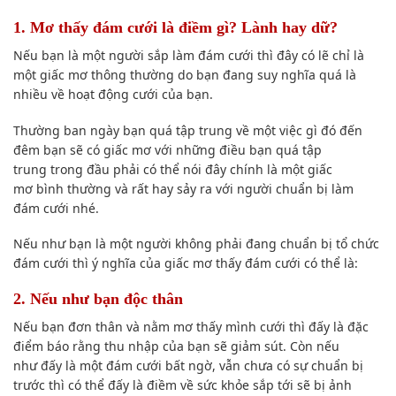
1. Mơ thấy đám cưới là điềm gì? Lành hay dữ?
Nếu bạn
là một người sắp làm đám cưới thì đây có lẽ chỉ là
một giấc mơ
thông thường
do bạn đang suy nghĩa
quá là
nhiều
về
hoạt động
cưới của bạn.
Thường ban ngày bạn
quá tập trung
về một việc gì
đó
đến
đêm
bạn sẽ
có giấc mơ với những điều bạn
quá tập
trung
trong đầu
phải có
thể nói
đây chính là
một giấc
mơ
bình thường
và rất hay sảy ra với người chuẩn bị làm
đám cưới nhé.
Nếu như bạn
là một người không phải đang chuẩn bị tổ chức
đám cưới thì ý nghĩa của giấc mơ thấy đám cưới có thể là:
2. Nếu như bạn
độc thân
Nếu bạn
đơn thân
và nằm mơ thấy mình cưới thì
đấy
là
đặc
điểm
báo rằng thu nhập của
bạn sẽ
giảm sút. Còn
nếu
như
đấy
là một đám cưới bất ngờ,
vẫn chưa có
sự chuẩn bị
trước thì có thể
đấy
là điềm về sức khỏe sắp tới sẽ bị
ảnh