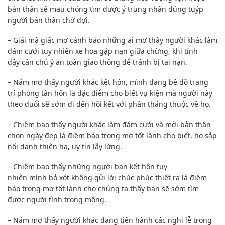
bản thân sẽ mau chóng tìm được ý trung nhân đúng tuýp
người bản thân
chờ đợi
.
– Giải mã giấc mơ cảnh báo những ai mơ thấy người khác làm
đám cưới
tuy nhiên
xe hoa gặp nạn giữa chừng, khi tỉnh
dậy
cần chú ý
an toàn giao thông để tránh bị tai nạn.
– Nằm mơ thấy người khác kết hôn, mình đang bê đồ trang
trí phòng tân hôn là
đặc điểm
cho biết vụ kiện mà người này
theo đuổi sẽ sớm đi đến hồi kết với phần thắng thuộc về họ.
– Chiêm bao thấy người khác làm đám cưới và mời bản thân
chọn ngày đẹp là điềm báo trong mơ tốt lành cho biết, họ sắp
nổi danh thiên hạ, uy tín lẫy lừng.
– Chiêm bao thấy
những người bạn
kết hôn
tuy
nhiên
mình
bỏ xót
không
gửi
lời chúc phúc
thiệt ra
là điềm
báo trong mơ tốt lành
cho chúng ta thấy
bạn sẽ
sớm tìm
được người tình trong mộng.
– Nằm mơ thấy người khác đang tiến hành các nghi lễ trong