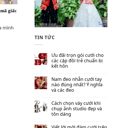
 mã giấc
a mình
TIN TỨC
Ưu đãi trọn gói cưới cho
các cặp đôi trẻ chuẩn bị
kết hôn
Nam đeo nhẫn cưới tay
nào đúng nhất​? Ý nghĩa
và các đeo
Cách chọn váy cưới khi
chụp ảnh studio đẹp và
tôn dáng
Viết lời mời đám cưới trên