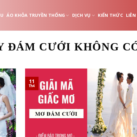
ỆU
ÁO KHỎA TRUYỀN THỐNG
DỊCH VỤ
KIẾN THỨC
LIÊN
Y ĐÁM CƯỚI KHÔNG CÓ
11
Th4