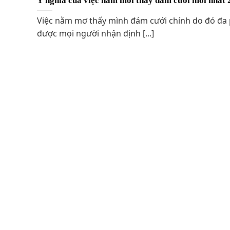
Ý nghĩa của việc nằm mới thấy đám cưới mới nhất 
Việc nằm mơ thấy mình đám cưới chính do đó đa
được mọi người nhận định [...]