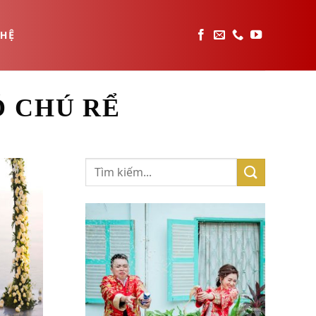
 HỆ
 CHÚ RỂ