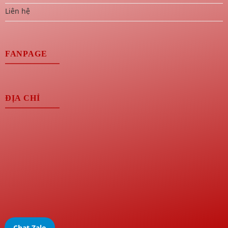
Liên hệ
FANPAGE
ĐỊA CHỈ
Chat Zalo