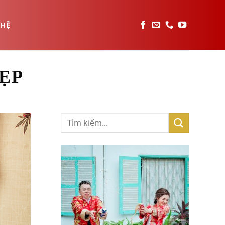
 HỆ
ẸP