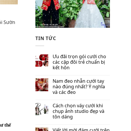
ỏi Sườn
TIN TỨC
Ưu đãi trọn gói cưới cho
các cặp đôi trẻ chuẩn bị
kết hôn
Nam đeo nhẫn cưới tay
nào đúng nhất​? Ý nghĩa
và các đeo
Cách chọn váy cưới khi
chụp ảnh studio đẹp và
tôn dáng
ư thế
Viết lời mời đám cưới trên