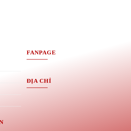
M
FANPAGE
ĐỊA CHỈ
N