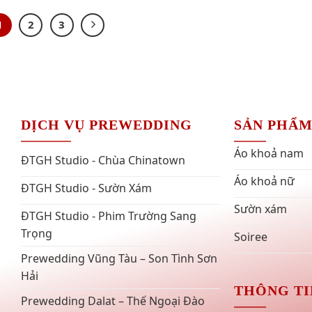
1
2
3
DỊCH VỤ PREWEDDING
SẢN PHẨ
Áo khoả nam
ĐTGH Studio - Chùa Chinatown
Áo khoả nữ
ĐTGH Studio - Sườn Xám
Sườn xám
ĐTGH Studio - Phim Trường Sang
Trọng
Soiree
Prewedding Vũng Tàu – Son Tình Sơn
Hải
THÔNG TI
Prewedding Dalat – Thế Ngoại Đào