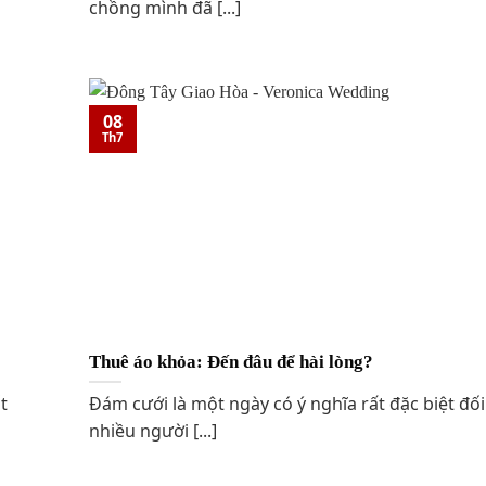
chồng mình đã [...]
08
Th7
Thuê áo khỏa: Đến đâu để hài lòng?
t
Đám cưới là một ngày có ý nghĩa rất đặc biệt đối
nhiều người [...]