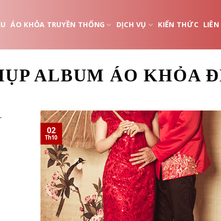
ỆU
ÁO KHỎA TRUYỀN THỐNG
DỊCH VỤ
KIẾN THỨC
LIÊN
HỤP ALBUM ÁO KHỎA Đ
02
Th10