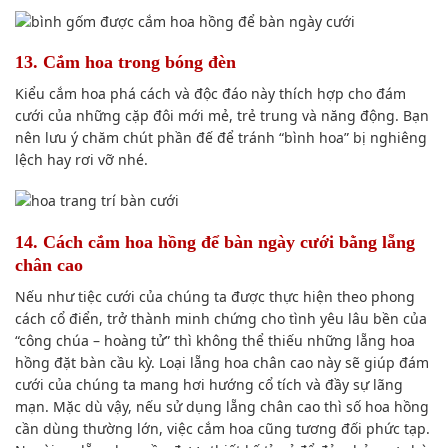
13. Cắm hoa trong bóng đèn
Kiểu cắm hoa phá cách và
độc đáo
này
thích hợp
cho đám
cưới của những
cặp đôi
mới mẻ
, trẻ trung và
năng động
. Bạn
nên
lưu ý
chăm chút phần đế để tránh “bình hoa” bị nghiêng
lệch hay rơi vỡ nhé.
14. Cách cắm hoa hồng để bàn ngày cưới bằng lẵng
chân cao
Nếu như
tiệc cưới
của chúng ta
được
thực hiện theo
phong
cách
cổ điển,
trở thành
minh chứng cho
tình yêu lâu bền
của
“công chúa – hoàng tử” thì
không thể thiếu
những lẵng hoa
hồng đặt bàn cầu kỳ. Loại lẵng hoa chân cao này sẽ giúp đám
cưới
của chúng ta
mang hơi hướng cổ tích và đầy sự
lãng
mạn
. M
ặc dù vậy
,
nếu
sử dụng
lẵng chân cao thì số hoa hồng
cần
dùng
thường lớn, việc cắm hoa cũng tương đối
phức tạp
.