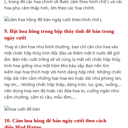
L,
trong đó
các hoa chính
sẽ được
cắm theo hình chữ L và các
hoa phụ cắm thấp hơn, ôm theo các hoa chính.
9. Đặt hoa hồng trong hộp thủy tinh để bàn trong
ngày cưới
Thay vì cắm hoa như
bình thường
, bạn
chỉ cần
cho hoa vào
một chiếc hộp thủy tinh
độc đáo
và thêm
một tí
nước để giữ
ẩm. Bàn tiệc cưới trông sẽ vô cùng lạ mắt với chiếc hộp thủy
tinh hoa
giống như
một hòm kho báu vậy. Bạn nên
tìm
kiếm
loại hoa
thích hợp
với hình dáng hộp nhé. Những chiếc
hộp dài nên cắm
những loại
hoa leo hoặc dài như phong lan,
lay ơn,… Những chiếc hộp thấp, dáng tròn, lục giác, vuông,…
nên
dùng
hoa sen đá hoặc các đóa hoa to, cuống ngắn như
cẩm chướng, cẩm tú cầu, mẫu đơn,…
10. Cắm hoa hồng để bàn ngày cưới theo
cách
điệu
Mad Hatter