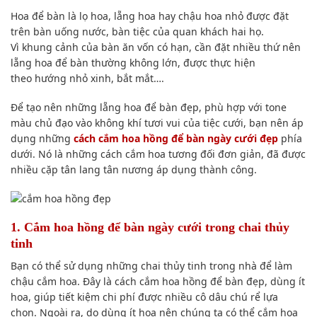
Hoa để bàn là lọ hoa, lẵng hoa hay chậu hoa nhỏ được đặt
trên bàn uống nước, bàn tiệc của quan khách hai họ.
Vì
khung cảnh
của bàn ăn vốn có hạn, cần đặt nhiều thứ nên
lẵng hoa để bàn thường không lớn, được
thực hiện
theo
hướng nhỏ xinh, bắt mắt….
Để tạo nên
những lẵng hoa để bàn đẹp,
phù hợp
với tone
màu chủ đạo vào không khí tươi vui của tiệc cưới, bạn
nên áp
dụng
những
cách cắm hoa hồng để bàn ngày cưới đẹp
phía
dưới
.
Nó là
những cách cắm hoa tương đối
đơn giản
, đã được
nhiều cặp
tân lang tân nương
á
p dụng
thành công.
1. Cắm hoa hồng để bàn ngày cưới trong chai thủy
tinh
Bạn có thể
sử dụng
những chai thủy tinh trong nhà để làm
chậu cắm hoa.
Đây là
cách cắm hoa hồng để bàn đẹp,
dùng
ít
hoa, giúp tiết kiệm
chi phí
được nhiều
cô dâu chú rể
l
ựa
chọn
. N
goài ra
, do
dùng
ít hoa nên
chúng ta có thể
cắm hoa