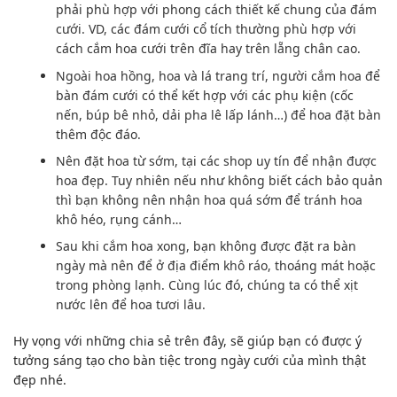
phải
phù hợp
với phong
cách
thiết kế chung của đám
cưới.
VD
, các đám cưới cổ tích thường
phù hợp
với
cách cắm hoa cưới trên đĩa hay trên lẵng chân cao.
Ngoài hoa hồng, hoa và lá trang trí, người cắm hoa để
bàn đám cưới
có thể
k
ết hợp với
các phụ kiện (cốc
nến, búp bê nhỏ, dải pha lê lấp lánh…) để hoa đặt bàn
thêm
độc đáo
.
Nên đặt hoa từ sớm, tại các
shop
uy tín để nhận được
hoa đẹp. T
uy nhiên
nếu như
không biết cách
bảo quản
thì bạn
không nên
nhận hoa quá sớm để tránh hoa
khô héo, rụng cánh…
Sau khi
cắm hoa xong, bạn
không được
đặt ra bàn
ngày mà nên để ở
địa điểm
khô ráo, thoáng mát hoặc
trong phòng lạnh. C
ùng lúc đó
,
chúng ta có thể
xịt
nước lên để hoa tươi lâu.
Hy vọng với những chia sẻ trên đây, sẽ giúp bạn có được ý
tưởng sáng tạo cho bàn tiệc trong ngày cưới của mình thật
đẹp nhé.