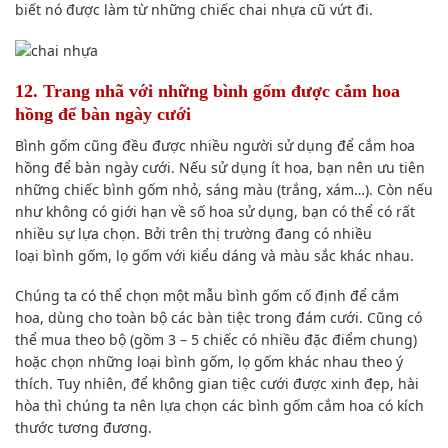
biết nó
được làm
từ những chiếc chai nhựa cũ vứt đi.
12. Trang nhã với những bình gốm được cắm hoa
hồng để bàn ngày cưới
Bình gốm
cũng đều được
nhiều người
sử dụng
để cắm hoa
hồng để bàn ngày cưới. N
ếu
sử dụng
ít hoa, bạn nên ưu tiên
những chiếc bình gốm nhỏ, sáng màu (trắng, xám…). Còn
nếu
như
không có
giới hạn về số hoa
sử dụng
,
bạn có thể
có rất
nhiều sự l
ựa chọn
. Bởi
trên thị trường
đang có
nhiều
loại
bình gốm, lọ gốm với
kiểu dáng
và
màu sắc
khác nhau
.
Chúng ta có thể
chọn một mẫu bình gốm cố định để cắm
hoa,
dùng
cho
toàn bộ
các bàn tiệc trong đám cưới. Cũng
có
thể
mua theo bộ (gồm 3 – 5 chiếc có nhiều
đặc điểm
chung)
hoặc chọn
những loại
bình gốm, lọ gốm
khác nhau
theo ý
thích. T
uy nhiên
, để
không gian
tiệc cưới được
xinh đẹp
, hài
hòa thì
chúng ta nên lựa chọn
các bình gốm cắm hoa có kích
thước tương đương.