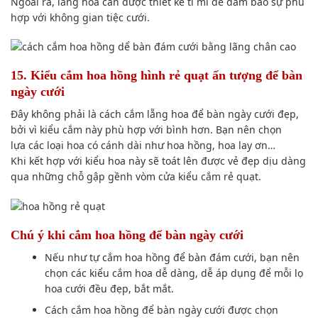
N
goài ra
, lẵng hoa cần được thiết kế tỉ mỉ
để đảm bảo
sự phù
hợp với
không gian
tiệc cưới.
15. Kiểu cắm hoa hồng hình rẻ quạt
ấn tượng
để bàn
ngày cưới
Đây
không phải là
cách cắm lẵng hoa để bàn ngày cưới đẹp,
bởi vì kiểu cắm này
phù hợp
với bình hơn. Bạn nên
chọn
lựa
các loại
hoa có cánh dài như hoa hồng, hoa lay ơn…
Khi
kết hợp với
kiểu hoa này sẽ toát lên được vẻ đẹp dịu dàng
qua
những chỗ gập gềnh
vòm cửa kiểu cắm rẻ quạt.
Chú ý
khi cắm hoa hồng để bàn ngày cưới
Nếu như
tự cắm hoa hồng để bàn đám cưới, b
ạn nên
chọn
các kiểu
cắm hoa
dễ dàng
, dễ á
p dụng
để mỗi lọ
hoa cưới đều đẹp, bắt mắt.
Cách cắm hoa hồng để bàn ngày cưới được chọn