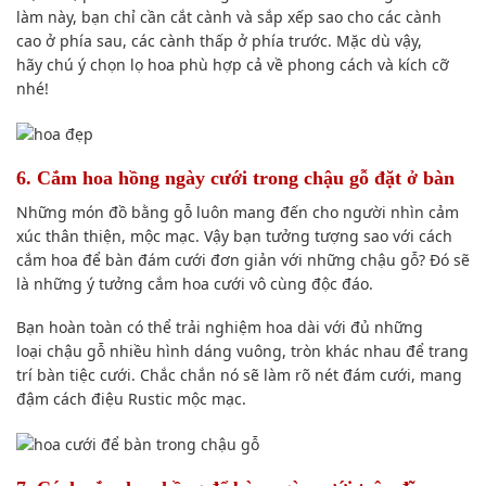
làm này
, bạn
chỉ cần
cắt cành và
sắp xếp
sao cho các cành
cao ở phía sau, các cành thấp ở phía trước. M
ặc dù vậy
,
hãy
chú ý
chọn lọ hoa phù hợp cả về
phong cách
và kích cỡ
nhé!
6. Cắm hoa hồng ngày cưới trong chậu gỗ đặt ở bàn
Những món đồ bằng gỗ luôn
mang đến
cho người nhìn
cảm
xúc
thân thiện
, mộc mạc. Vậy
bạn tưởng tượng
sao với cách
cắm hoa để bàn đám cưới đơn giản với những chậu gỗ? Đ
ó
sẽ
là
những ý tưởng
cắm hoa cưới vô cùng
độc đáo
.
Bạn hoàn toàn
có thể trải nghiệm
hoa dài với đủ
những
loại
chậu gỗ nhiều hình dáng vuông, tròn
khác nhau
để trang
trí bàn tiệc cưới. Chắc chắn nó sẽ
làm rõ nét
đám cưới, mang
đậm
cách điệu
Rustic mộc mạc.