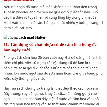
Nếu như bạn
đã từng mê mẩn
không gian
thần tiên trong
Alice in wonderland
thì nên
bỏ qua gợi ý
xuất sắc
này. Buổi
tiệc trà điên rồ
tuy nhiên
vô cùng lộng lẫy trong phim của
Mad Hatter chính là cảm hứng cho rất nhiều ý tưởng trang trí
đám cưới sau này.
11. T
ận dụng
vỏ chai nhựa cũ để cắm hoa hồng để
bàn ngày cưới
Phong cách
cắm hoa để bàn cưới này khá
dễ dàng
mà lại tiết
kiệm
chi phí
. Việc
sử dụng
các vật dụng cũ để làm lọ cắm hoa
bàn cưới sẽ là gợi ý
xuất sắc
. C
húng ta có thể
biến tấu chai
nhựa, lon nước ngọt sau
đó
sơn màu hoặc trang trí bằng phụ
kiện, dây thừng, giấy màu.
Hãy rửa sạch chúng và trang trí thật đẹp theo cách của mình.
Dây thừng, ruy băng, nơ, khuy áo cũ,… là những gợi ý cho
bạn. Sau cùng, cho vào
đấy
một tí
nước và cắm hoa vào thôi.
Những bình hoa trông vẫn sẽ thật sang chảnh mà không ai