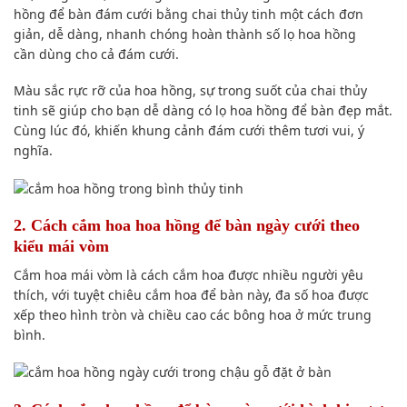
hồng để bàn đám cưới bằng chai thủy tinh
một cách đơn
giản
,
dễ dàng
,
nhanh chóng
hoàn thành
số lọ hoa hồng
cần
dùng
cho cả đám cưới.
Màu sắc
rực rỡ của hoa hồng, sự trong suốt của chai thủy
tinh
sẽ giúp cho bạn
dễ dàng
có lọ hoa hồng để bàn
đẹp mắt
.
C
ùng lúc đó
, khiến
khung cảnh
đám cưới thêm tươi vui, ý
nghĩa.
2. Cách cắm hoa hoa hồng để bàn ngày cưới theo
kiểu mái vòm
Cắm hoa mái vòm là cách cắm hoa được
nhiều người
yêu
thích
, với tuyệt chiêu cắm hoa để bàn này, đa số hoa được
xếp theo hình tròn và chiều cao các bông hoa ở mức trung
bình.