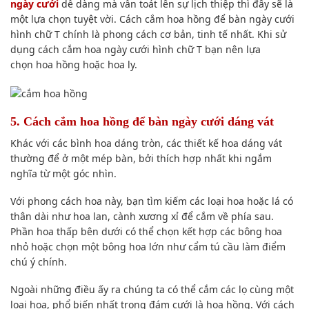
ngày cưới
dễ dàng
mà vẫn toát lên sự
lịch thiệp
thì đây sẽ là
một l
ựa chọn
tuyệt vời
. Cách cắm hoa hồng để bàn ngày cưới
hình chữ T chính là phong
cách cơ
bản
, tinh tế nhất. Khi
sử
dụng
cách cắm hoa ngày cưới hình chữ T bạn nên l
ựa
chọn
hoa hồng hoặc hoa ly.
5. Cách cắm hoa hồng để bàn ngày cưới dáng vát
Khác với các bình hoa dáng tròn, các thiết kế hoa dáng vát
thường để ở một mép bàn, bởi
thích hợp
nhất khi ngắm
nghĩa từ một góc nhìn.
Với
phong cách
hoa này, bạn
tìm kiếm
các loại
hoa hoặc lá có
thân dài như hoa lan, cành xương xỉ để cắm về phía sau.
Phần hoa thấp
bên dưới
có thể
chọn
kết hợp
các bông hoa
nhỏ hoặc chọn một bông hoa lớn như cẩm tú cầu làm
điểm
chú ý
chính.
Ngoài những điều ấy ra
chúng ta có thể
cắm các lọ cùng một
loại hoa, phổ biến nhất trong đám cưới là hoa hồng. Với
cách