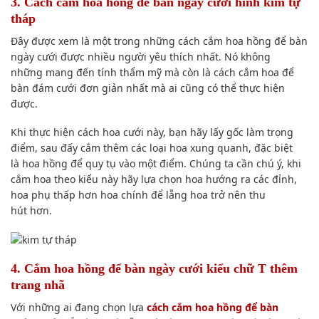
3. Cách cắm hoa hồng để bàn ngày cưới hình kim tự
tháp
Đây được
xem
là một trong những cách cắm hoa hồng để bàn
ngày cưới được
nhiều người
yêu
thích nhất
. Nó
không
những
mang đến
tính thẩm mỹ mà còn là cách cắm hoa để
bàn đám cưới đơn giản nhất mà ai cũng
có thể
thực hiện
được
.
Khi thực hiện cách hoa cưới này, bạn hãy
lấy
gốc làm
trọng
điểm
, sau
đấy
cắm thêm
các loại
hoa xung quanh,
đặc biệt
là
hoa hồng để quy tụ vào một điểm. C
húng ta cần chú ý
, khi
cắm hoa theo kiểu này hãy l
ựa chọn
hoa hướng ra các đỉnh,
hoa phụ thấp hơn hoa chính để lẵng hoa trở nên
thu
hút
hơn.
4. Cắm hoa hồng để bàn ngày cưới kiểu chữ T thêm
trang nhã
Với những ai đang
chọn lựa
cách cắm hoa hồng để bàn