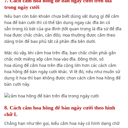
7. Cách cắm hoa hồng để bàn ngày cưới trên đĩa
trong ngày cưới
Nếu bạn
còn băn khoăn chưa biết
dùng
vật dụng gì để cắm
hoa để bàn cưới thì
có thể
tận dụng
ngay
các
đĩa ăn
có
sẵn
trong tủ bát của gia đình (tốt
quan trọng là
đĩa sứ để đĩa
hoa được chắc chắn, cân đối). Hoa
thường được
cắm theo
dáng tròn để bao phủ
tất cả
phần đĩa
bên dưới
.
Mặc dù vậy
, khi cắm hoa trên đĩa, bạn
chắc chắn
phải gắn
chắc một miếng xốp cắm hoa vào đĩa. Đ
ồng thời
, số
hoa
dùng
để cắm hoa trên đĩa cũng lớn hơn các cách cắm
hoa hồng để bàn ngày cưới khác. V
ì lẽ đó
,
nếu như
muốn
sử
dụng
ít hoa thì bạn
không được
chọn cách cắm hoa hồng để
bàn cưới này.
8. Cách cắm hoa hồng để bàn ngày cưới theo hình
chữ L
Chẳng hạn như
tên gọi, kiểu cắm hoa này có hình dạng chữ