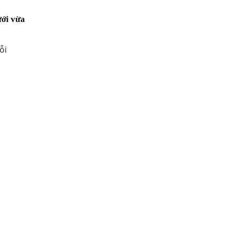
ưới vừa
ỗi