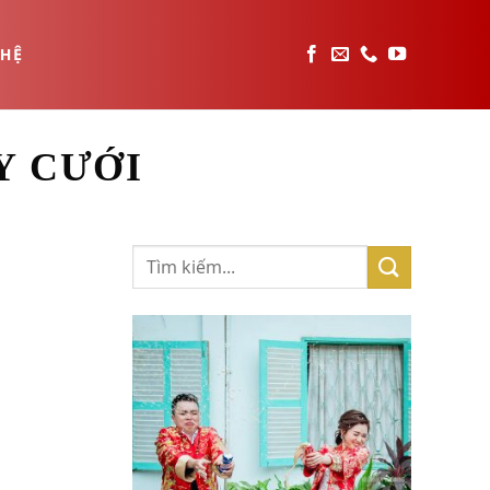
 HỆ
Y CƯỚI