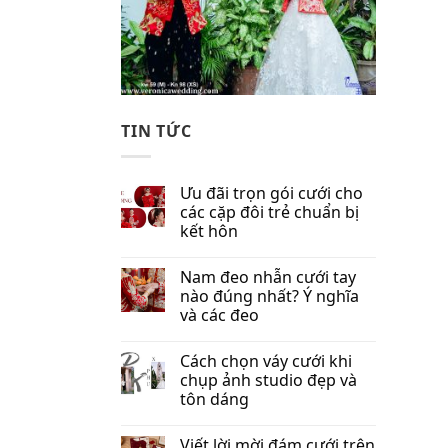
TIN TỨC
Ưu đãi trọn gói cưới cho
các cặp đôi trẻ chuẩn bị
kết hôn
Nam đeo nhẫn cưới tay
nào đúng nhất​? Ý nghĩa
và các đeo
Cách chọn váy cưới khi
chụp ảnh studio đẹp và
tôn dáng
Viết lời mời đám cưới trên