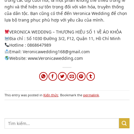
trong các dịp cưới hỏi, là một phần không thể thiếu trong lễ
nghi và thể hiện sự tôn trọng đối với văn hóa, truyền thống
của dân tộc. Bạn cũng có thể đến Veronica Wedding để chọn
lựa bộ trang phục phù hợp với yêu cầu của mình.
VERONICA WEDDING – THƯƠNG HIỆU SỐ 1 VỀ ÁO KHỎA
Địa chỉ : Số 1030 Đường 3/2, F12, Quận 11, Hồ Chí Minh
Hotline : 0868647989
Email:
Veronicawedding168@gmail.com
Website: www.Veronicawedding.com
This entry was posted in
Kiến thức
. Bookmark the
permalink
.