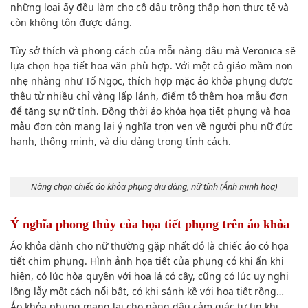
những loại ấy đều làm cho cô dâu trông thấp hơn thực tế và
còn không tôn được dáng.
Tùy sở thích và phong cách của mỗi nàng dâu mà Veronica sẽ
lựa chọn họa tiết hoa văn phù hợp. Với một cô giáo mầm non
nhẹ nhàng như Tố Ngọc, thích hợp mặc áo khỏa phụng được
thêu từ nhiều chỉ vàng lấp lánh, điểm tô thêm hoa mẫu đơn
để tăng sự nữ tính. Đồng thời áo khỏa họa tiết phụng và hoa
mẫu đơn còn mang lại ý nghĩa trọn vẹn về người phụ nữ đức
hạnh, thông minh, và dịu dàng trong tính cách.
Nàng chọn chiếc áo khỏa phụng dịu dàng, nữ tính (Ảnh minh hoạ)
Ý nghĩa phong thủy của họa tiết phụng trên áo khỏa
Áo khỏa dành cho nữ thường gặp nhất đó là chiếc áo có họa
tiết chim phụng. Hình ảnh họa tiết của phụng có khi ẩn khi
hiện, có lúc hòa quyện với hoa lá cỏ cây, cũng có lúc uy nghi
lộng lẫy một cách nổi bật, có khi sánh kề với họa tiết rồng…
Áo khỏa phụng mang lại cho nàng dâu cảm giác tự tin khi