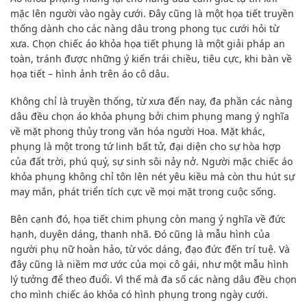
mặc lên người vào ngày cưới. Đây cũng là một họa tiết truyền
thống dành cho các nàng dâu trong phong tục cưới hỏi từ
xưa. Chọn chiếc áo khỏa họa tiết phụng là một giải pháp an
toàn, tránh được những ý kiến trái chiều, tiêu cực, khi bàn về
họa tiết – hình ảnh trên áo cô dâu.
Không chỉ là truyền thống, từ xưa đến nay, đa phần các nàng
dâu đều chọn áo khỏa phụng bởi chim phụng mang ý nghĩa
về mặt phong thủy trong văn hóa người Hoa. Mặt khác,
phụng là một trong tứ linh bất tử, đại diện cho sự hòa hợp
của đất trời, phú quý, sự sinh sôi nảy nở. Người mặc chiếc áo
khỏa phụng không chỉ tôn lên nét yêu kiều mà còn thu hút sự
may mắn, phát triển tích cực về mọi mặt trong cuộc sống.
Bên cạnh đó, họa tiết chim phụng còn mang ý nghĩa về đức
hạnh, duyên dáng, thanh nhã. Đó cũng là mẫu hình của
người phụ nữ hoàn hảo, từ vóc dáng, đạo đức đến trí tuệ. Và
đây cũng là niềm mơ ước của mọi cô gái, như một mẫu hình
lý tưởng để theo đuổi. Vì thế mà đa số các nàng dâu đều chọn
cho mình chiếc áo khỏa có hình phụng trong ngày cưới.