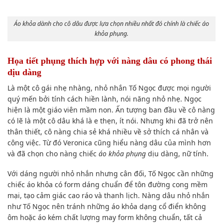
Áo khỏa dành cho cô dâu được lựa chọn nhiều nhất đó chính là chiếc áo
khỏa phụng.
Họa tiết phụng thích hợp với nàng dâu có phong thái
dịu dàng
Là một cô gái nhẹ nhàng, nhỏ nhắn Tố Ngọc được mọi người
quý mến bởi tính cách hiền lành, nói năng nhỏ nhẹ. Ngọc
hiện là một giáo viên mầm non. Ấn tượng ban đầu về cô nàng
có lẽ là một cô dâu khá là e thẹn, ít nói. Nhưng khi đã trở nên
thân thiết, cô nàng chia sẻ khá nhiều về sở thích cá nhân và
công việc. Từ đó Veronica cũng hiểu nàng dâu của mình hơn
và đã chọn cho nàng chiếc
áo khỏa phụng
dịu dàng, nữ tính.
Với dáng người nhỏ nhắn nhưng cân đối, Tố Ngọc cần những
chiếc áo khỏa có form dáng chuẩn để tôn đường cong mềm
mại, tạo cảm giác cao ráo và thanh lịch. Nàng dâu nhỏ nhắn
như Tố Ngọc nên tránh những áo khỏa dạng cổ điển không
ôm hoặc áo kém chất lượng may form không chuẩn, tất cả