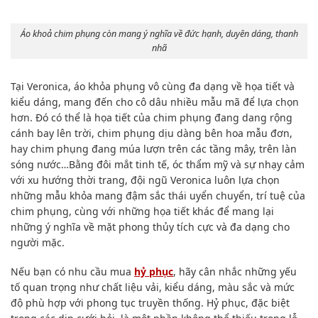
Áo khoả chim phụng còn mang ý nghĩa về đức hạnh, duyên dáng, thanh
nhã
Tại Veronica, áo khỏa phụng vô cùng đa dạng về họa tiết và
kiểu dáng, mang đến cho cô dâu nhiều mẫu mã để lựa chọn
hơn. Đó có thể là họa tiết của chim phụng đang dang rộng
cánh bay lên trời, chim phụng dịu dàng bên hoa mẫu đơn,
hay chim phụng đang múa lượn trên các tầng mây, trên làn
sóng nước…Bằng đôi mắt tinh tế, óc thẩm mỹ và sự nhạy cảm
với xu hướng thời trang, đội ngũ Veronica luôn lựa chọn
những mẫu khỏa mang đậm sắc thái uyển chuyển, trí tuệ của
chim phụng, cùng với những họa tiết khác để mang lại
những ý nghĩa về mặt phong thủy tích cực và đa dạng cho
người mặc.
Nếu bạn có nhu cầu mua
hỷ phục
, hãy cân nhắc những yếu
tố quan trọng như chất liệu vải, kiểu dáng, màu sắc và mức
độ phù hợp với phong tục truyền thống. Hỷ phục, đặc biệt