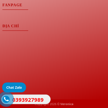
FANPAGE
ĐỊA CHỈ
Chat Zalo
0393927989
Copyright 2026 ©
Veronica