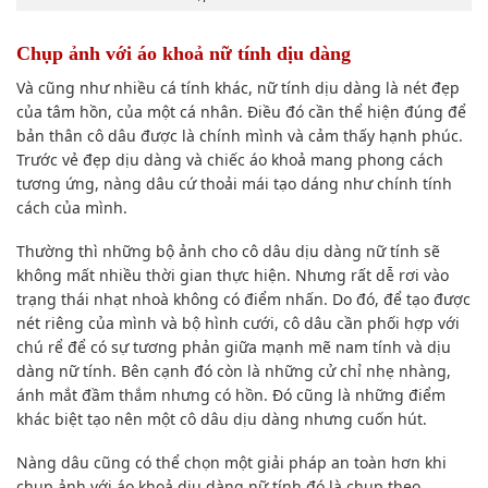
Chụp ảnh với áo khoả nữ tính dịu dàng
Và cũng như nhiều cá tính khác, nữ tính dịu dàng là nét đẹp
của tâm hồn, của một cá nhân. Điều đó cần thể hiện đúng để
bản thân cô dâu được là chính mình và cảm thấy hạnh phúc.
Trước vẻ đẹp dịu dàng và chiếc áo khoả mang phong cách
tương ứng, nàng dâu cứ thoải mái tạo dáng như chính tính
cách của mình.
Thường thì những bộ ảnh cho cô dâu dịu dàng nữ tính sẽ
không mất nhiều thời gian thực hiện. Nhưng rất dễ rơi vào
trạng thái nhạt nhoà không có điểm nhấn. Do đó, để tạo được
nét riêng của mình và bộ hình cưới, cô dâu cần phối hợp với
chú rể để có sự tương phản giữa mạnh mẽ nam tính và dịu
dàng nữ tính. Bên cạnh đó còn là những cử chỉ nhẹ nhàng,
ánh mắt đầm thắm nhưng có hồn. Đó cũng là những điểm
khác biệt tạo nên một cô dâu dịu dàng nhưng cuốn hút.
Nàng dâu cũng có thể chọn một giải pháp an toàn hơn khi
chụp ảnh với áo khoả dịu dàng nữ tính đó là chụp theo