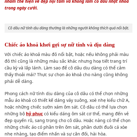
nhằm thể hiện vẻ đẹp nội tâm và không làm cô dâu nhạt nhoà
trong ngày cưới.
Cô dâu nữ tính dịu dàng thường là những người không thích quá nổi bật.
Chiếc áo khoả khơi gợi sự nữ tính và dịu dàng
Với chiếc áo khoả màu đỏ nổi bật, hoặc nếu không phải màu
đỏ thì cũng là những màu sắc khác nhưng hoạ tiết trang trí
cầu kỳ và lấp lánh. Làm sao để cô dâu dịu dàng có thể cảm
thấy thoải mái? Thực sự chọn áo khoả cho nàng cũng không
phải dễ dàng.
Phong cách nữ tính dịu dàng của cô dâu có thể chọn những
mẫu áo khoả có thiết kế dáng váy suông, xoè nhẹ kiểu chữ A,
hoặc những chiếc sườn xám ôm sát. Cô dâu có thể lựa chọn
những bộ
hỷ phục
có kiểu dáng ôm sát cơ thể, mang đến vẻ
đẹp quyến rũ, sang trọng cho cô dâu. Hoặc nàng có thể chọn
những chiếc áo có phần trên ôm sát, phần dưới đuôi cá xòe
nhẹ nhàng, tạo điểm nhấn và sự cân đối, hài hòa.