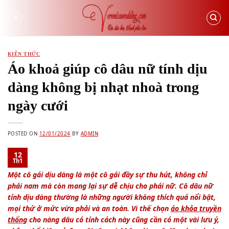
Skip
to
content
KIẾN THỨC
Áo khoả giúp cô dâu nữ tính dịu
dàng không bị nhạt nhoà trong
ngày cưới
POSTED ON
12/01/2024
BY
ADMIN
12
Th1
Một cô gái dịu dàng là một cô gái đầy sự thu hút, không chỉ
phái nam mà còn mang lại sự dễ chịu cho phái nữ. Cô dâu nữ
tính dịu dàng thường là những người không thích quá nổi bật,
mọi thứ ở mức vừa phải và an toàn. Vì thế chọn
áo khỏa truyền
thống
cho nàng dâu có tính cách này cũng cần có một vài lưu ý,