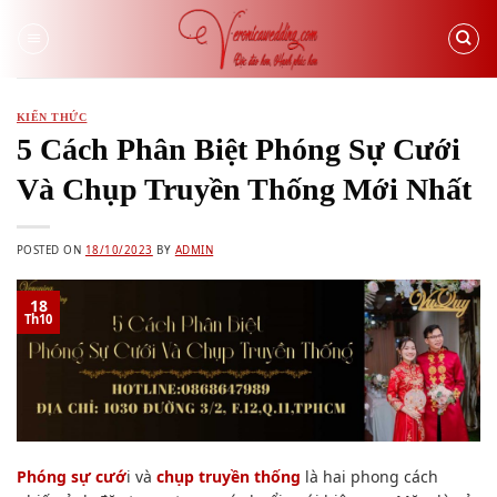
Skip
to
content
KIẾN THỨC
5 Cách Phân Biệt Phóng Sự Cưới
Và Chụp Truyền Thống Mới Nhất
POSTED ON
18/10/2023
BY
ADMIN
18
Th10
Phóng sự cướ
i và
chụp truyền thống
là hai phong cách