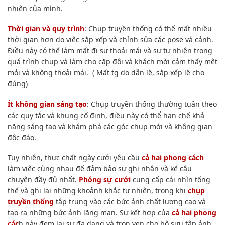
nhiên của mình.
Thời gian và quy trình
: Chụp truyền thống có thể mất nhiều
thời gian hơn do việc sắp xếp và chỉnh sửa các pose và cảnh.
Điều này có thể làm mất đi sự thoải mái và sự tự nhiên trong
quá trình chụp và làm cho cặp đôi và khách mời cảm thấy mệt
mỏi và không thoải mái. ( Mất tg do dẫn lễ, sắp xếp lễ cho
đúng)
Ít không gian sáng tạo
: Chụp truyền thống thường tuân theo
các quy tắc và khung cố định, điều này có thể hạn chế khả
năng sáng tạo và khám phá các góc chụp mới và không gian
độc đáo.
Tuy nhiên, thực chất ngày cưới yêu cầu
cả hai phong cách
làm việc cùng nhau để đảm bảo sự ghi nhận và kể câu
chuyện đầy đủ nhất.
Phóng sự cưới
cung cấp cái nhìn tổng
thể và ghi lại những khoảnh khắc tự nhiên, trong khi
chụp
truyền thống
tập trung vào các bức ảnh chất lượng cao và
tạo ra những bức ảnh lãng mạn. Sự kết hợp của
cả hai phong
các
h này đem lại sự đa dạng và trọn vẹn cho bộ sưu tập ảnh