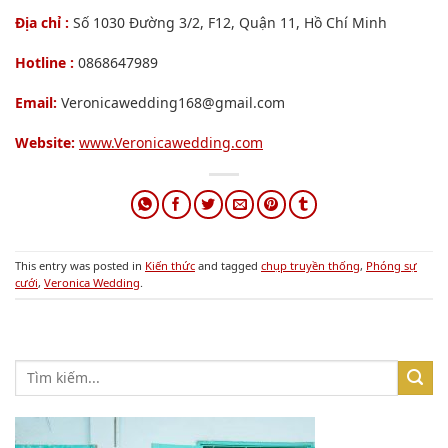
Địa chỉ :
Số 1030 Đường 3/2, F12, Quận 11, Hồ Chí Minh
Hotline :
0868647989
Email:
Veronicawedding168@gmail.com
Website:
www.Veronicawedding.com
This entry was posted in
Kiến thức
and tagged
chụp truyền thống
,
Phóng sự
cưới
,
Veronica Wedding
.