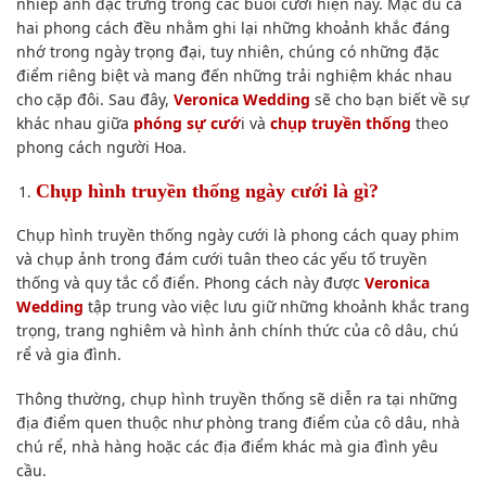
nhiếp ảnh đặc trưng trong các buổi cưới hiện nay. Mặc dù cả
hai phong cách đều nhằm ghi lại những khoảnh khắc đáng
nhớ trong ngày trọng đại, tuy nhiên, chúng có những đặc
điểm riêng biệt và mang đến những trải nghiệm khác nhau
cho cặp đôi. Sau đây,
Veronica Wedding
sẽ cho bạn biết về sự
khác nhau giữa
phóng sự cướ
i và
chụp truyền thống
theo
phong cách người Hoa.
Chụp hình truyền thống ngày cưới là gì?
Chụp hình truyền thống ngày cưới là phong cách quay phim
và chụp ảnh trong đám cưới tuân theo các yếu tố truyền
thống và quy tắc cổ điển. Phong cách này được
Veronica
Wedding
tập trung vào việc lưu giữ những khoảnh khắc trang
trọng, trang nghiêm và hình ảnh chính thức của cô dâu, chú
rể và gia đình.
Thông thường, chụp hình truyền thống sẽ diễn ra tại những
địa điểm quen thuộc như phòng trang điểm của cô dâu, nhà
chú rể, nhà hàng hoặc các địa điểm khác mà gia đình yêu
cầu.