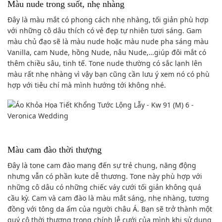
Màu nude trong suốt, nhẹ nhàng
Đây là màu mắt có phong cách nhẹ nhàng, tối giản phù hợp
với những cô dâu thích có vẻ đẹp tự nhiên tươi sáng. Gam
màu chủ đạo sẽ là màu nude hoặc màu nude pha sáng màu
Vanilla, cam Nude, hồng Nude, nâu Nude,…giúp đôi mắt có
thêm chiều sâu, tinh tế. Tone nude thường có sắc lạnh lên
màu rất nhẹ nhàng vì vậy bạn cũng cần lưu ý xem nó có phù
hợp với tiêu chí mà mình hướng tới không nhé.
Màu cam đào thời thượng
Đây là tone cam đào mang đến sự trẻ chung, năng động
nhưng vẫn có phần kute dễ thương. Tone này phù hợp với
những cô dâu có những chiếc váy cưới tối giản không quá
cầu kỳ. Cam và cam đào là màu mắt sáng, nhẹ nhàng, tương
đồng với tông da ấm của người châu Á. Bạn sẽ trở thành một
quý cô thời thượng trong chính lễ cưới của mình khi sử dụng