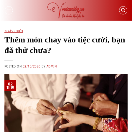
Skip
to
content
NGÀY CƯỚI
Thêm món chay vào tiệc cưới, bạn
đã thử chưa?
POSTED ON
02/10/2020
BY
ADMIN
02
Th10