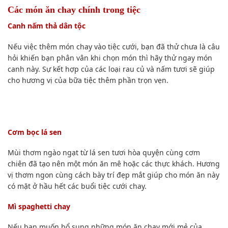
Các món ăn chay chính trong tiệc
Canh nấm thả dân tộc
Nếu việc
thêm món chay vào tiệc cưới, bạn đã thử chưa
là câu
hỏi khiến bạn phân vân khi chọn món thì hãy thử ngay món
canh này. Sự kết hợp của các loại rau củ và nấm tươi sẽ giúp
cho hương vị của bữa tiệc thêm phần trọn vẹn.
Cơm bọc lá sen
Mùi thơm ngào ngạt từ lá sen tươi hòa quyện cùng cơm
chiên đã tạo nên một món ăn mê hoặc các thực khách. Hương
vị thơm ngon cùng cách bày trí đẹp mắt giúp cho món ăn này
có mặt ở hầu hết các buổi tiệc cưới chay.
Mì spaghetti chay
Nếu bạn muốn bổ sung những món ăn chay mới mẻ của