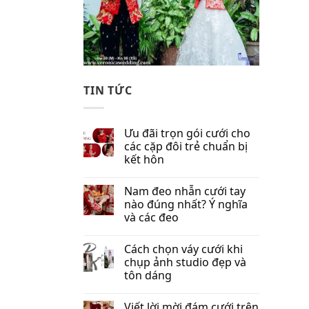
TIN TỨC
Ưu đãi trọn gói cưới cho
các cặp đôi trẻ chuẩn bị
kết hôn
Nam đeo nhẫn cưới tay
nào đúng nhất​? Ý nghĩa
và các đeo
Cách chọn váy cưới khi
chụp ảnh studio đẹp và
tôn dáng
Viết lời mời đám cưới trên