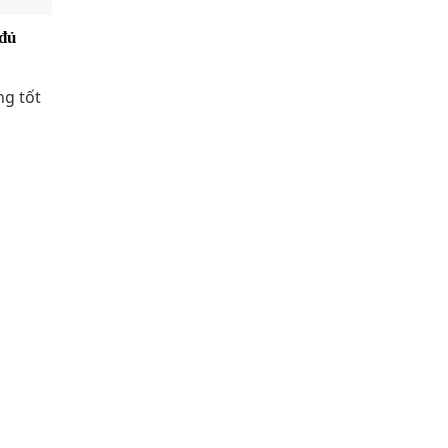
 đủ
ng tốt