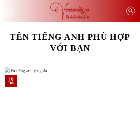
Skip
to
content
TÊN TIẾNG ANH PHÙ HỢP
VỚI BẠN
10
Th4