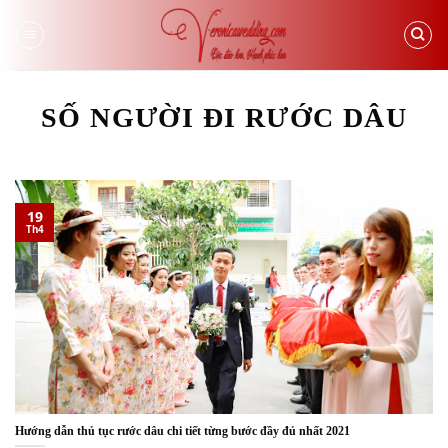
Skip
to
content
SỐ NGƯỜI ĐI RƯỚC DÂU
19
Th4
Hướng dẫn thủ tục rước dâu chi tiết từng bước đầy đủ nhất 2021