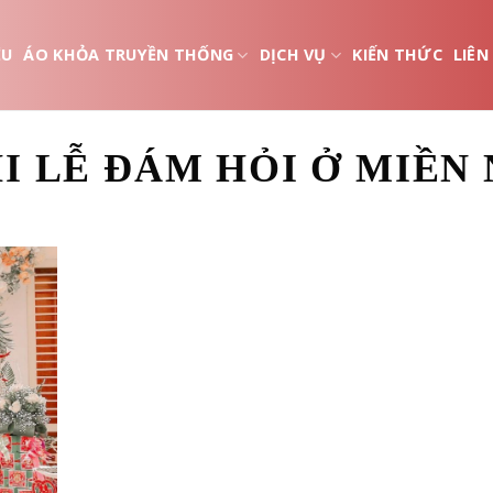
ỆU
ÁO KHỎA TRUYỀN THỐNG
DỊCH VỤ
KIẾN THỨC
LIÊN
I LỄ ĐÁM HỎI Ở MIỀN