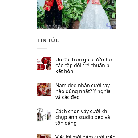
TIN TỨC
Ưu đãi trọn gói cưới cho
các cặp đôi trẻ chuẩn bị
kết hôn
Nam đeo nhẫn cưới tay
nào đúng nhất​? Ý nghĩa
và các đeo
Cách chọn váy cưới khi
chụp ảnh studio đẹp và
tôn dáng
Viết lời mời đám cưới trên