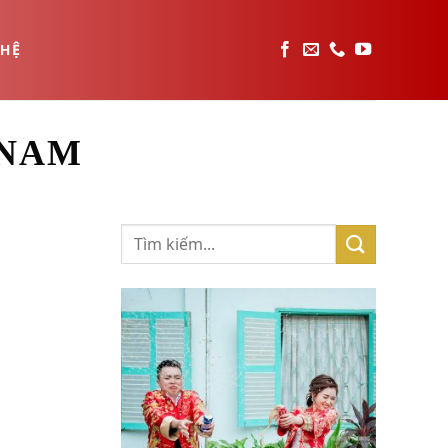
 HỆ
 NAM