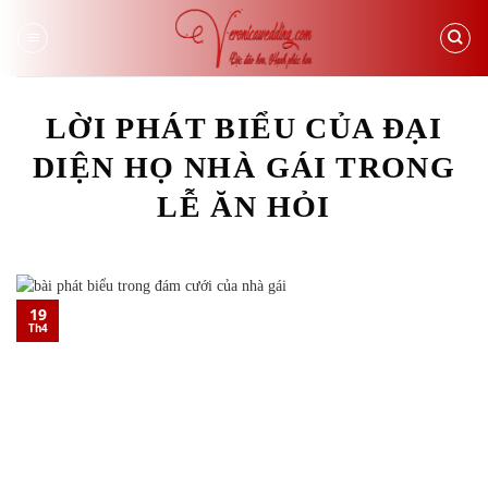
Skip
to
content
LỜI PHÁT BIỂU CỦA ĐẠI
DIỆN HỌ NHÀ GÁI TRONG
LỄ ĂN HỎI
19
Th4