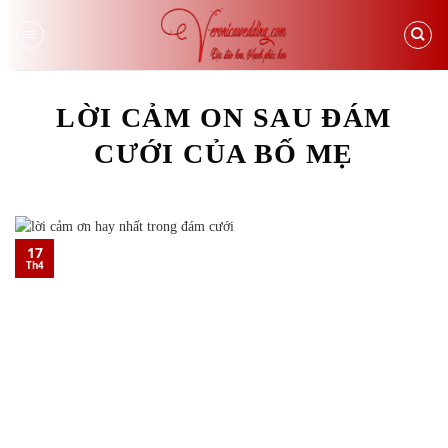
Skip
to
content
LỜI CẢM ON SAU ĐÁM
CƯỚI CỦA BỐ MẸ
17
Th4