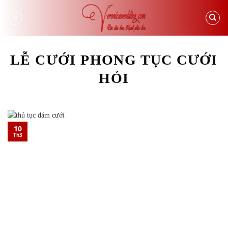
Skip
to
content
LỄ CƯỚI PHONG TỤC CƯỚI
HỎI
10
Th3