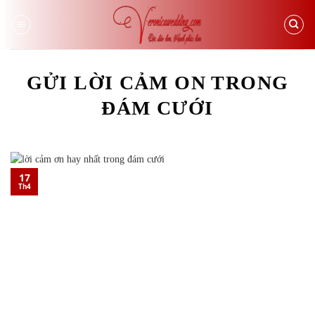
Skip
to
content
GỬI LỜI CẢM ON TRONG
ĐÁM CƯỚI
17
Th4