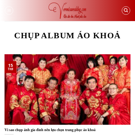
Skip
to
content
CHỤP ALBUM ÁO KHOẢ
15
Th9
Vì sao chụp ảnh gia đình nên lựa chọn trang phục áo khoả