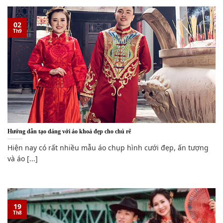
02
Th9
Hướng dẫn tạo dáng với áo khoả đẹp cho chú rể
Hiện nay có rất nhiều mẫu áo chụp hình cưới đẹp, ấn tượng
và áo [...]
19
Th8