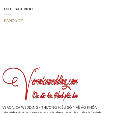
LIKE PAGE NHÉ!
FANPAGE
VERONICA WEDDING - THƯƠNG HIỆU SỐ 1 VỀ ÁO KHỎA
Địa chỉ: Số 1030 Đường 3/2, Phường Phú Thọ, Hồ Chí Minh (