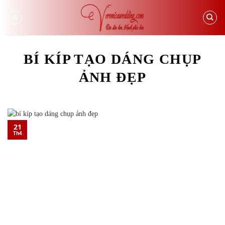
Skip
to
content
BÍ KÍP TẠO DÁNG CHỤP
ẢNH ĐẸP
21
Th4