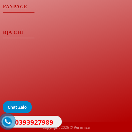
FANPAGE
ĐỊA CHỈ
Chat Zalo
0393927989
Copyright 2026 ©
Veronica