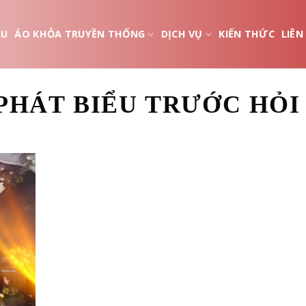
ỆU
ÁO KHỎA TRUYỀN THỐNG
DỊCH VỤ
KIẾN THỨC
LIÊN
 PHÁT BIỂU TRƯỚC HỎI