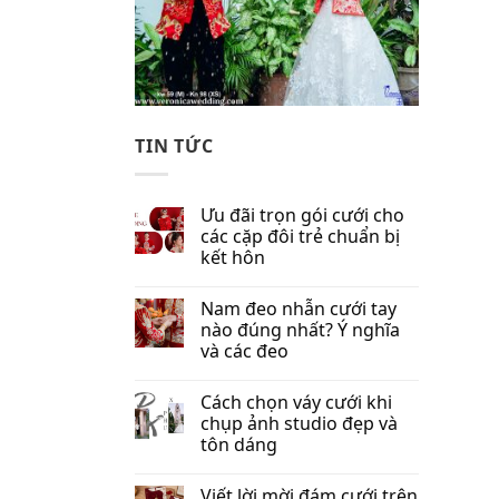
TIN TỨC
Ưu đãi trọn gói cưới cho
các cặp đôi trẻ chuẩn bị
kết hôn
Nam đeo nhẫn cưới tay
nào đúng nhất​? Ý nghĩa
và các đeo
Cách chọn váy cưới khi
chụp ảnh studio đẹp và
tôn dáng
Viết lời mời đám cưới trên