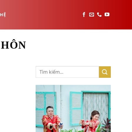
 HỆ
 HÔN