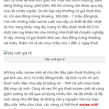
dân có thiết kế khá đơn giản với chất liệu bình thường, kiểu
dáng thông dụng, phổ biến, đôi khi chúng còn được qua tay
của rất nhiều người. Do đó loại này thường có giá thuê khá
rẻ, chỉ dao động trong khoảng 300.000 – 1 triệu đồng/cái.
Còn với những mẫu soiree cưới cao cấp có thiết kế độc nhất
vô nhị, từng khâu may đo, trang trí đều được thiết kế tỉ mỉ
dưới bàn tay khéo léo của những nhà thiết kế chuyên nghiệp.
Vì vậy, chúng có giá thành khá cao, dao động trong khoảng
vài triệu, thậm chí là vài chục triệu cho 1 đến 2 ngày thuê.
Váy cưới giá rẻ
Những mẫu soiree mới về cho lần đầu tiên thuê thường có
giá khá cao, từ 2-10 triệu đồng/chiếc. Và tính ra thì chi phí
thuê nước đầu như vậy sẽ bằng 50 – 70% chi phí mua hoặc
đặt may cái mới. Càng về sau thì giá thuê soiree cưới sẽ càng
giảm xuống do đã qua sử dụng nhiều lần. Và tất nhiên là độ
mới cũng như độ đẹp sẽ không còn y nguyên như lúc ban
đầu nữa. Nếu chịu chơi, các nàng có thể thuê
soiree cưới