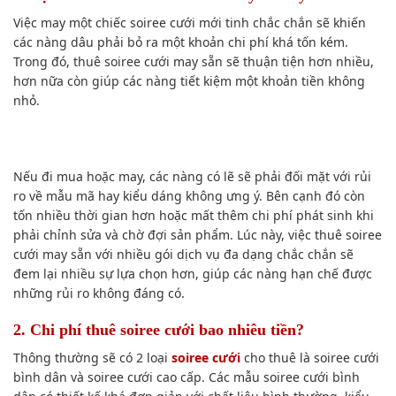
Việc may một chiếc soiree cưới mới tinh chắc chắn sẽ khiến
các nàng dâu phải bỏ ra một khoản chi phí khá tốn kém.
Trong đó, thuê soiree cưới may sẵn sẽ thuận tiện hơn nhiều,
hơn nữa còn giúp các nàng tiết kiệm một khoản tiền không
nhỏ.
Nếu đi mua hoặc may, các nàng có lẽ sẽ phải đối mặt với rủi
ro về mẫu mã hay kiểu dáng không ưng ý. Bên cạnh đó còn
tốn nhiều thời gian hơn hoặc mất thêm chi phí phát sinh khi
phải chỉnh sửa và chờ đợi sản phẩm. Lúc này, việc thuê soiree
cưới may sẵn với nhiều gói dịch vụ đa dạng chắc chắn sẽ
đem lại nhiều sự lựa chọn hơn, giúp các nàng hạn chế được
những rủi ro không đáng có.
2. Chi phí thuê soiree cưới bao nhiêu tiền?
Thông thường sẽ có 2 loại
soiree cưới
cho thuê là soiree cưới
bình dân và soiree cưới cao cấp. Các mẫu soiree cưới bình