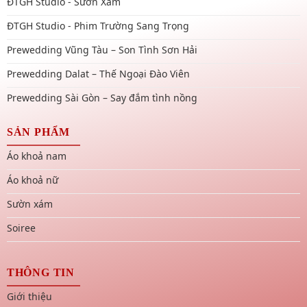
ĐTGH Studio - Sườn Xám
ĐTGH Studio - Phim Trường Sang Trọng
Prewedding Vũng Tàu – Son Tình Sơn Hải
Prewedding Dalat – Thế Ngoại Đào Viên
Prewedding Sài Gòn – Say đắm tình nồng
SẢN PHẨM
Áo khoả nam
Áo khoả nữ
Sườn xám
Soiree
THÔNG TIN
Giới thiệu