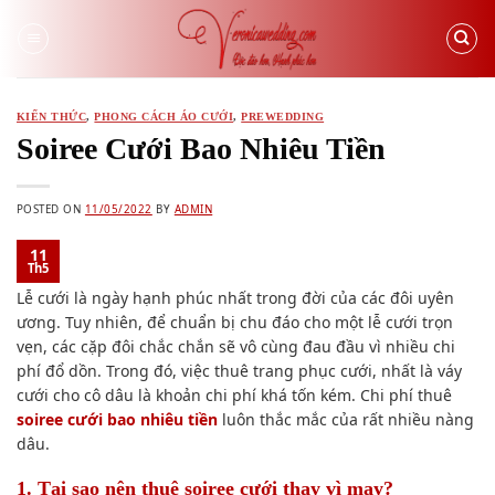
Skip
to
content
KIẾN THỨC
,
PHONG CÁCH ÁO CƯỚI
,
PREWEDDING
Soiree Cưới Bao Nhiêu Tiền
POSTED ON
11/05/2022
BY
ADMIN
11
Th5
Lễ cưới là ngày hạnh phúc nhất trong đời của các đôi uyên
ương. Tuy nhiên, để chuẩn bị chu đáo cho một lễ cưới trọn
vẹn, các cặp đôi chắc chắn sẽ vô cùng đau đầu vì nhiều chi
phí đổ dồn. Trong đó, việc thuê trang phục cưới, nhất là váy
cưới cho cô dâu là khoản chi phí khá tốn kém. Chi phí thuê
soiree cưới bao nhiêu tiền
luôn thắc mắc của rất nhiều nàng
dâu.
1. Tại sao nên thuê soiree cưới thay vì may?