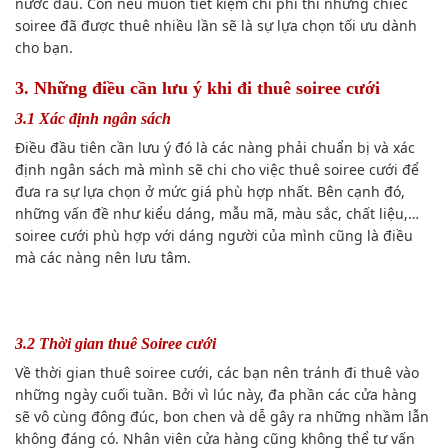
nước đầu. Còn nếu muốn tiết kiệm chi phí thì những chiếc
soiree đã được thuê nhiều lần sẽ là sự lựa chọn tối ưu dành
cho bạn.
3. Những điều cần lưu ý khi đi thuê soiree cưới
3.1 Xác định ngân sách
Điều đầu tiên cần lưu ý đó là các nàng phải chuẩn bị và xác
định ngân sách mà mình sẽ chi cho việc thuê soiree cưới để
đưa ra sự lựa chọn ở mức giá phù hợp nhất. Bên cạnh đó,
những vấn đề như kiểu dáng, mẫu mã, màu sắc, chất liệu,…
soiree cưới phù hợp với dáng người của mình cũng là điều
mà các nàng nên lưu tâm.
3.2 Thời gian thuê Soiree cưới
Về thời gian thuê soiree cưới, các bạn nên tránh đi thuê vào
những ngày cuối tuần. Bởi vì lúc này, đa phần các cửa hàng
sẽ vô cùng đông đúc, bon chen và dễ gây ra những nhầm lẫn
không đáng có. Nhân viên cửa hàng cũng không thể tư vấn