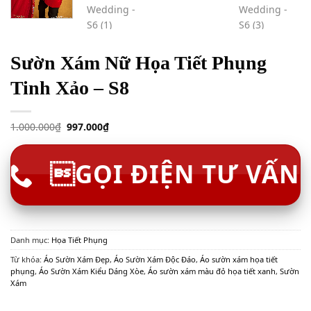
Sườn Xám Nữ Họa Tiết Phụng
Tinh Xảo – S8
1.000.000
₫
997.000
₫
GỌI ĐIỆN TƯ VẤN
Danh mục:
Họa Tiết Phụng
Từ khóa:
Áo Sườn Xám Đẹp
,
Áo Sườn Xám Độc Đáo
,
Áo sườn xám họa tiết
phụng
,
Áo Sườn Xám Kiểu Dáng Xòe
,
Áo sườn xám màu đỏ họa tiết xanh
,
Sườn
Xám