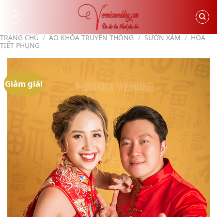
Skip
to
content
TRANG CHỦ
/
ÁO KHỎA TRUYỀN THỐNG
/
SƯỜN XÁM
/
HỌA
TIẾT PHỤNG
Giảm giá!