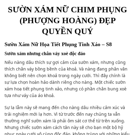
SƯỜN XÁM NỮ CHIM PHỤNG
(PHƯỢNG HOÀNG) ĐẸP
QUYỀN QUÝ
Sườn Xám Nữ Họa Tiết Phụng Tinh Xảo – S8
Sườn xám nhưng chân váy xoè độc đáo
Nếu nàng dâu thích sự gợi cảm của sườn xám, nhưng cũng
thích chân váy bồng bềnh của khoả. Và nàng đang phân vân
không biết nên chọn khoả trong ngày cưới. Thì đây chính là
sự lựa chọn hoàn hảo dành riêng cho nàng. Một chiếc sườn
xám hoạ tiết phụng tinh xảo, nhưng có phần chân bung xoè
tựa như váy của áo khoả.
Sự lạ lẫm này sẽ mang đến cho nàng dâu nhiều cảm xúc và
trải nghiệm mới lạ hơn. Vì từ trước đến nay chúng ta vẫn
thường nghĩ sườn xám là phải ôm sát cơ thể từ trên xuống.
Nhưng chiếc sườn xám cách tân này sẽ cho bạn một bộ hỷ
phục ngày cưới vô cùng độc đáo, không trùng với những kiểu