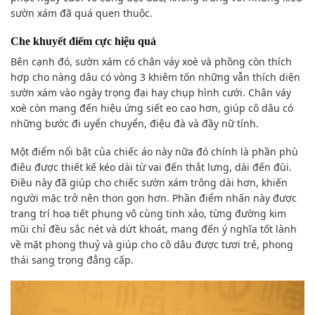
sườn xám đã quá quen thuộc.
Che khuyết điểm cực hiệu quả
Bên cạnh đó, sườn xám có chân váy xoè và phồng còn thích
hợp cho nàng dâu có vòng 3 khiêm tốn những vẫn thích diện
sườn xám vào ngày trọng đại hay chụp hình cưới. Chân váy
xoè còn mang đến hiệu ứng siết eo cao hơn, giúp cô dâu có
những bước đi uyển chuyển, điệu đà và đầy nữ tính.
Một điểm nổi bật của chiếc áo này nữa đó chính là phần phù
điêu được thiết kế kéo dài từ vai đến thắt lưng, dài đến đùi.
Điều này đã giúp cho chiếc sườn xám trông dài hơn, khiến
người mặc trở nên thon gọn hơn. Phần điểm nhấn này được
trang trí hoạ tiết phụng vô cùng tinh xảo, từng đường kim
mũi chỉ đều sắc nét và dứt khoát, mang đến ý nghĩa tốt lành
về mặt phong thuỷ và giúp cho cô dâu được tươi trẻ, phong
thái sang trọng đẳng cấp.