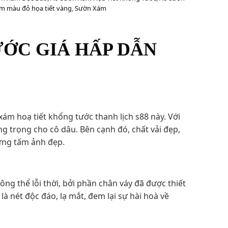
m màu đỏ họa tiết vàng
,
Sườn Xám
ỚC GIÁ HẤP DẪN
m hoạ tiết khổng tước thanh lịch s88 này. Với
g trọng cho cô dâu. Bên cạnh đó, chất vải đẹp,
hững tấm ảnh đẹp.
g thể lỗi thời, bởi phần chân váy đã được thiết
nét độc đáo, lạ mắt, đem lại sự hài hoà về