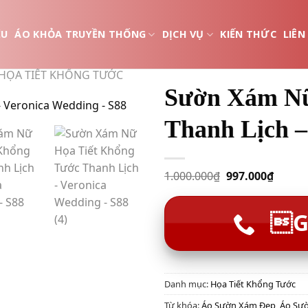
ỆU
ÁO KHỎA TRUYỀN THỐNG
DỊCH VỤ
KIẾN THỨC
LIÊN
HỌA TIẾT KHỔNG TƯỚC
Sườn Xám Nữ
Thanh Lịch –
1.000.000
₫
997.000
₫
G
Danh mục:
Họa Tiết Khổng Tước
Từ khóa:
Áo Sườn Xám Đẹp
,
Áo Sư