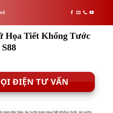
 HỆ
 Họa Tiết Khổng Tước
 S88
ỌI ĐIỆN TƯ VẤN
ờn Xám Độc Đáo
,
Áo Sườn Xám Họa Tiết Khổng Tước
,
Áo sườn