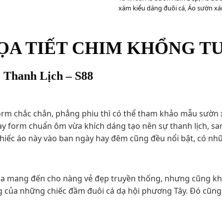
xám kiểu dáng đuôi cá
,
Áo sườn xá
ỌA TIẾT CHIM KHỔNG TƯ
Thanh Lịch – S88
m chắc chắn, phẳng phiu thì có thể tham khảo mẫu sườn xá
y form chuẩn ôm vừa khích dáng tạo nên sự thanh lịch, san
chiếc áo này vào ban ngày hay đêm cũng đều nổi bật, có n
a mang đến cho nàng vẻ đẹp truyền thống, nhưng cũng khôn
ủa những chiếc đầm đuôi cá dạ hội phương Tây. Đó cũng là 