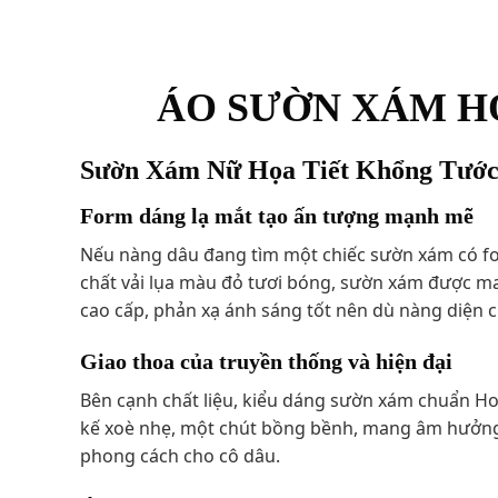
ÁO SƯỜN XÁM H
Sườn Xám Nữ Họa Tiết Khổng Tước 
Form dáng lạ mắt tạo ấn tượng mạnh mẽ
Nếu nàng dâu đang tìm một chiếc sườn xám có for
chất vải lụa màu đỏ tươi bóng, sườn xám được ma
cao cấp, phản xạ ánh sáng tốt nên dù nàng diện 
Giao thoa của truyền thống và hiện đại
Bên cạnh chất liệu, kiểu dáng sườn xám chuẩn Ho
kế xoè nhẹ, một chút bồng bềnh, mang âm hưởng c
phong cách cho cô dâu.