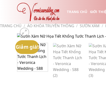
Skip
to
TRANG CHỦ
GIỚI THI
content
TRANG CHỦ
/
ÁO KHỎA TRUYỀN THỐNG
/
SƯỜN XÁM
/
Giảm giá!