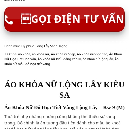
GỌI ĐIỆN TƯ VẤN
Danh mục:
Hỷ phục
,
Lộng Lẫy Sang Trọng
Từ khóa:
áo khỏa
,
áo khỏa nữ
,
Áo khỏa nữ đẹp
,
Áo khỏa nữ độc đáo
,
Áo Khỏa
Nữ Họa Tiết Hoa Văn
,
Áo khỏa nữ kiểu dáng xếp ly
,
áo khỏa nữ lộng lẫy
,
Áo
khỏa nữ màu đỏ họa tiết vàng
ÁO KHỎA NỮ LỘNG LẪY KIÊU
SA
Áo Khỏa Nữ Đỏ Họa Tiết Vàng Lộng Lẫy – Kw 9 (M)
Tươi trẻ nhẹ nhàng nhưng cũng không thể thiếu sự sang
trọng. Đó chính là ấn tượng đầu tiên dành cho mẫu áo khoả