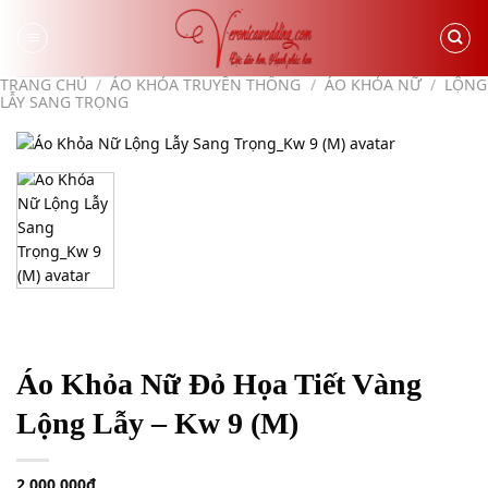
Skip
to
content
TRANG CHỦ
/
ÁO KHỎA TRUYỀN THỐNG
/
ÁO KHỎA NỮ
/
LỘNG
LẪY SANG TRỌNG
Áo Khỏa Nữ Đỏ Họa Tiết Vàng
Lộng Lẫy – Kw 9 (M)
2.000.000
₫