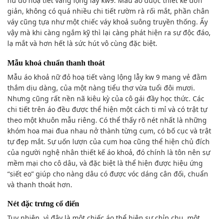
nữ đỏ hoạ tiết vàng lộng lẫy kw9. Mẫu áo được thiết kế đơn
giản, không có quá nhiều chi tiết rườm rà rối mắt, phần chân
váy cũng tựa như một chiếc váy khoả suông truyền thống. Ấy
vậy mà khi càng ngắm kỹ thì lại càng phát hiện ra sự độc đáo,
lạ mắt và hơn hết là sức hút vô cùng đặc biệt.
Mẫu khoả chuẩn thanh thoát
Mẫu áo khoả nữ đỏ hoạ tiết vàng lộng lẫy kw 9 mang vẻ đằm
thắm dịu dàng, của một nàng tiểu thơ vừa tuổi đôi mươi.
Nhưng cũng rất nền nã kiêu kỳ của cô gái đầy học thức. Các
chi tiết trên áo đều được thể hiện một cách ti mỉ và có trật tự
theo một khuôn mẫu riêng. Có thể thấy rõ nét nhất là những
khóm hoa mai đua nhau nở thành từng cụm, có bố cục và trật
tự đẹp mắt. Sự uốn lượn của cụm hoa cũng thể hiện chủ đích
của người nghệ nhân thiết kế áo khoả, đó chính là tôn nên sự
mềm mại cho cô dâu, và đặc biệt là thể hiện được hiệu ứng
“siết eo” giúp cho nàng dâu có được vóc dáng cân đối, chuẩn
và thanh thoát hơn.
Nét đặc trưng cổ điển
Tuy nhiên, vì đây là một chiếc áo thể hiện sự chỉn chu, một