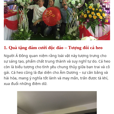
1. Quà tặng đám cưới độc đáo – Tượng đôi cá heo
Người Á Đông quan niệm rằng loài vật này tượng trưng cho
sự
sáng tạo
,
phẩm chất
trung thành và
suy nghĩ
tự do. Cá heo
còn là biểu tượng cho tình yêu chung thủy giữa
bạn
trai và cô
gái. Cá heo cũng là đại diện cho Âm Dương – sự cân bằng và
hài hòa, mang ý nghĩa tốt lành và may mắn, trấn được tà khí,
xua đuổi những điềm dữ.