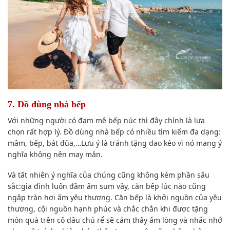
7. Đồ
dùng
nhà bếp
Với những người có đam mê bếp núc thì
đây chính là
l
ựa
chọn
rất hợp lý. Đồ
dùng
nhà bếp có nhiều
tìm kiếm
đa dạng:
mâm, bếp, bát đũa,…Lưu ý là tránh tặng dao kéo vì nó mang ý
nghĩa
không nên
may mắn.
Và tất nhiên ý nghĩa của chúng cũng không kém phần sâu
sắc:gia đình luôn đầm ấm sum vầy, căn bếp lúc nào cũng
ngập tràn hơi ấm yêu thương. Căn bếp là khởi nguồn của yêu
thương, cội nguồn hạnh phúc và chắc chắn khi được tặng
món quà trên cô dâu
chú rể
sẽ
cảm thấy
ấm lòng và nhắc nhở