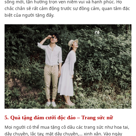
sống mới, tận hưởng
trọn vẹn
niềm vui và hạnh phúc. Họ
chắc chắn sẽ rất cảm động trước sự
đồng cảm
,
quan tâm
đặc
biệt
của người tặng
đấy
.
5. Quà tặng đám cưới độc đáo – Trang sức nữ
Mọi người
có thể
mua tặng cô dâu các trang sức như hoa tai,
dây chuyền, lắc tay, mặt dây chuyền,… xinh xắn. Vào ngày