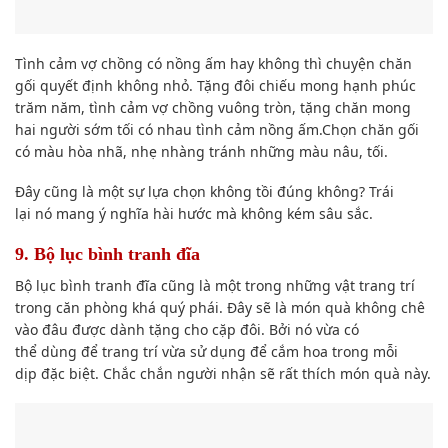
Tình cảm vợ chồng có nồng ấm hay không thì chuyện chăn
gối quyết định không nhỏ. Tặng đôi chiếu mong hạnh phúc
trăm năm, tình cảm vợ chồng vuông tròn, tặng chăn mong
hai người sớm tối có nhau tình cảm nồng ấm.Chọn chăn gối
có màu hòa nhã, nhẹ nhàng tránh những màu nâu, tối.
Đây cũng là một sự l
ựa chọn
không tồi đúng không? Tr
ái
lại
nó mang ý nghĩa hài hước mà không kém sâu sắc.
9. Bộ lục bình tranh đĩa
Bộ lục bình tranh đĩa cũng là một trong những vật trang trí
trong căn phòng khá
quý phái
. Đây sẽ là món quà
không chê
vào đâu được
dành tặng cho
cặp đôi
. Bởi nó vừa
có
thể
dùng
để trang trí vừa
sử dụng
để cắm hoa trong mỗi
dịp
đặc biệt
. Chắc chắn người nhận sẽ rất thích món quà này.