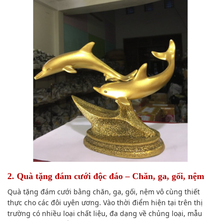
2. Quà tặng đám cưới độc đáo – Chăn, ga, gối, nệm
Quà tặng đám cưới bằng chăn, ga, gối, nệm vô cùng thiết
thực cho các đôi uyên ương. V
ào thời điểm hiện tại
trên thị
trường
có
nhiều loại
chất liệu,
đa dạng
về chủng loại, mẫu