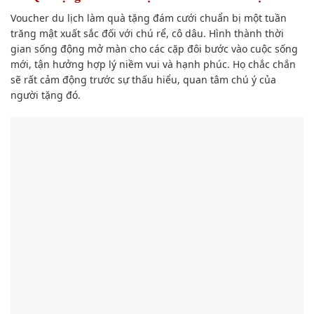
Voucher du lịch làm quà tặng đám cưới chuẩn bị một tuần
trăng mật
xuất sắc
đối với
chú rể
, cô dâu. H
ình thành
thời
gian
sống động
mở màn
cho các cặp đôi
bước vào cuộc sống
mới, tận hưởng
hợp lý
niềm vui và hạnh phúc. Họ chắc chắn
sẽ rất cảm động trước sự
thấu hiểu
,
quan tâm
c
hú ý
của
người tặng
đó
.