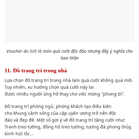
Voucher du lịch là món quà cưới độc đáo nhưng đầy ý nghĩa cho
bạn thân
11. Đồ trang trí trong nhà
Lựa chọn
đồ trang trí trong nhà làm quà cưới không quá mới.
T
uy nhiên
,
xu hướng
chọn quà cưới này lại
được
nhiều người
ủng hộ thay cho việc mừng “phong bì”.
Đồ trang trí phòng ngủ, phòng khách
tạo điều kiện
cho
khung cảnh
sống của cặp uyên ương trở nên
độc
đáo
và
đẹp đẽ
. M
ột số
gợi ý về đồ trang trí tặng cưới như:
Tranh treo tường, đồng hồ treo tường, tượng đá phong thủy,
bình hút lộc…