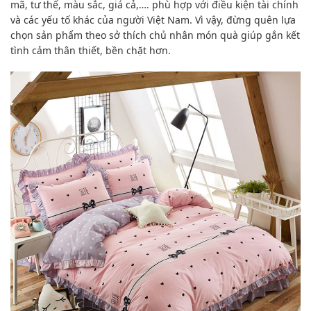
mã,
tư thế
,
màu sắc
,
giá cả
,….
phù hợp
với điều kiện tài chính
và các
yếu tố khác
của người
Việt Nam
. V
ì vậy
,
đừng quên
l
ựa
chọn
sản phẩm
theo sở thích chủ nhân món quà giúp gắn kết
tình cảm thân thiết, bền chặt hơn.