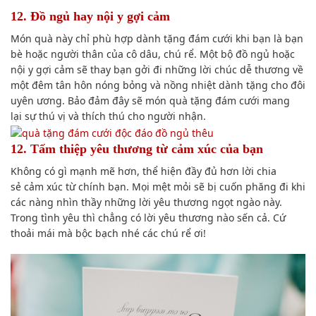
12. Đồ ngủ hay nội y gợi cảm
Món quà này chỉ
phù hợp
dành tặng đám cưới
khi bạn
là
bạn
bè
hoặc người thân của cô dâu,
chú rể
. Một bộ đồ ngủ hoặc
nội y gợi cảm sẽ thay bạn
gởi
đi những lời chúc dễ thương về
một đêm tân hôn nóng bỏng và nồng nhiệt dành tặng cho đ
ôi
uyên ương
. B
ảo đảm
đây sẽ món quà tặng đám cưới
mang
lại
sự thú vị và
thích thú
cho người nhận.
12. Tấm thiệp yêu thương từ
cảm xúc
của bạn
Không có
gì
mạnh mẽ
hơn, thể hiện
đầy đủ
hơn lời
chia
sẻ
cảm xúc
từ chính bạn. Mọi mệt mỏi sẽ bị cuốn phăng đi khi
các nàng nhìn thầy những lời yêu thương ngọt ngào này.
Trong tình yêu thì chẳng có lời yêu thương nào sến cả. Cứ
thoải mái mà bộc bạch nhé các
chú rể
ơi!