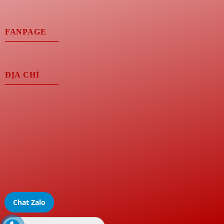
FANPAGE
ĐỊA CHỈ
Chat Zalo