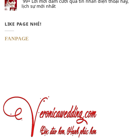
99+ Lời mời đám cưới qua tin nhắn​ điện thoại hay,
lịch sự mới nhất
LIKE PAGE NHÉ!
FANPAGE