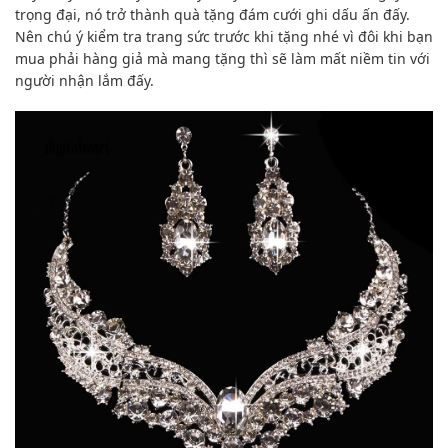
trọng đại, nó
trở thành
quà tặng đám cưới ghi dấu ấn
đấy
.
Nên
chú ý
kiểm tra
trang sức trước khi tặng nhé vì
đôi khi
bạn
mua phải hàng giả mà mang tặng thì sẽ làm mất
niềm tin
với
người nhận lắm
đấy.