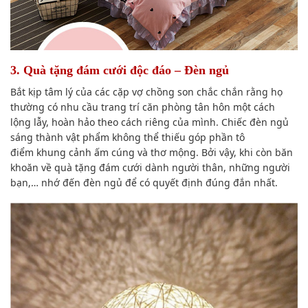
3. Quà tặng đám cưới độc đáo – Đèn ngủ
Bắt kịp tâm lý của
các cặp vợ chồng
son chắc chắn rằng họ
thường có
nhu cầu
trang trí căn phòng tân hôn một cách
lộng lẫy, hoàn hảo theo cách riêng của mình. Chiếc đèn ngủ
sáng
thành
vật phẩm
không thể thiếu
góp phần
tô
điểm
khung cảnh
ấm cúng và
thơ mộng
. B
ởi vậy
, khi còn băn
khoăn về quà tặng đám cưới dành người thân,
những người
bạn
,… nhớ đến đèn ngủ để có quyết định đúng đắn nhất.