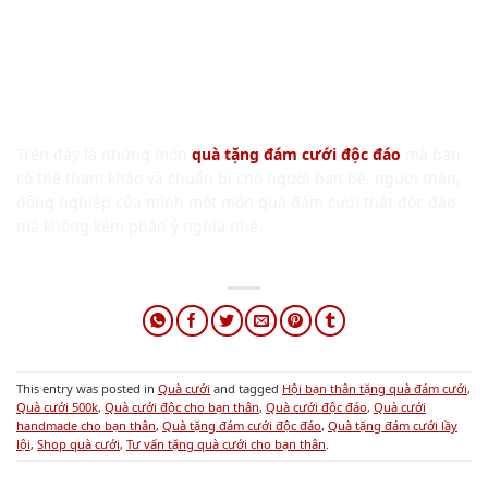
Trên đây là những món
quà tặng đám cưới độc đáo
mà bạn
có thể tham khảo và chuẩn bị cho người bạn bè, người thân,
đồng nghiệp của mình một món quà đám cưới thật độc đáo
mà không kém phần ý nghĩa nhé.
This entry was posted in
Quà cưới
and tagged
Hội bạn thân tặng quà đám cưới
,
Quà cưới 500k
,
Quà cưới độc cho bạn thân
,
Quà cưới độc đáo
,
Quà cưới
handmade cho bạn thân
,
Quà tặng đám cưới độc đáo
,
Quà tặng đám cưới lầy
lội
,
Shop quà cưới
,
Tư vấn tặng quà cưới cho bạn thân
.