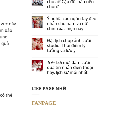
cho ai? Cặp đôi nào nên
chọn?
Ý nghĩa các ngón tay đeo
nhẫn cho nam và nữ
 vực này
chính xác hiện nay
ảm bảo
ound
Đặt lịch chụp ảnh cưới
u quả
studio: Thời điểm lý
tưởng và lưu ý
99+ Lời mời đám cưới
qua tin nhắn​ điện thoại
hay, lịch sự mới nhất
LIKE PAGE NHÉ!
 có thể
FANPAGE