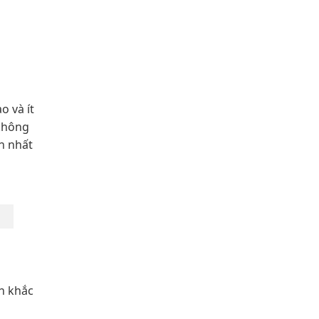
o và ít
 không
n nhất
h khắc