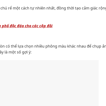
chú rể một cách tự nhiên nhất, đồng thời tạo cảm giác rộng
 phố độc đáo cho các cặp đôi
còn có thể lựa chọn nhiều phông màu khác nhau để chụp ản
y là một số gợi ý:
hợp với cặp đôi thích phong cách retro
 chụp ảnh cưới phong cách Hàn Quốc có mức giá hấp dẫn và
ụng dịch vụ.