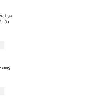
ệu, họa
cô dâu
p sang