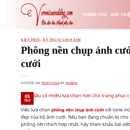
Skip
to
TRANG CHỦ
GIỚI THI
content
KIẾN THỨC
,
KỸ THUẬT CHỤP ẢNH
Phông nền chụp ảnh cướ
cưới
POSTED ON
05/07/2024
BY
ADMIN
05
Th7
Việc lựa chọn
với tone mà
phông nền chụp ảnh cưới
đẹp của bộ ảnh cưới. Nếu bạn đang chuẩn bị cho
phông nền thích hợp nhất, hãy tham khảo bài viết