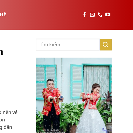
 HỆ
h
o nên vẻ
họn
ng đắn