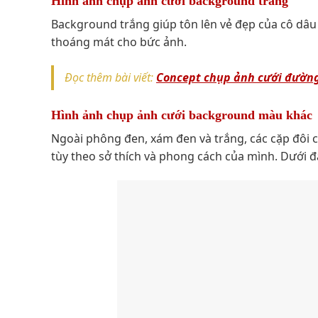
Hình ảnh chụp ảnh cưới background trắng
Background trắng giúp tôn lên vẻ đẹp của cô dâu 
thoáng mát cho bức ảnh.
Đọc thêm bài viết:
Concept chụp ảnh cưới đường
Hình ảnh chụp ảnh cưới background màu khác
Ngoài phông đen, xám đen và trắng, các cặp đôi 
tùy theo sở thích và phong cách của mình. Dưới đâ
Phông nền đỏ phù 
Chụp ảnh cưới background Hàn Quốc
Khi tìm hiểu về backdrop, bạn sẽ thấy nhiều gói
được đánh giá tích cực từ các khách hàng đã sử d