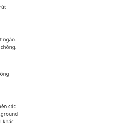
rút
t ngào.
 chồng.
hông
nên các
ckground
i khác