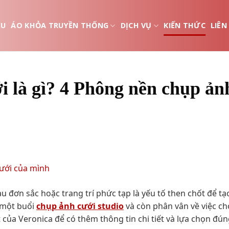
ỆU
ÁO KHỎA TRUYỀN THỐNG
DỊCH VỤ
KIẾN THỨC
LIÊN
i là gì? 4 Phông nền chụp ản
u đơn sắc hoặc trang trí phức tạp là yếu tố then chốt để tạ
 một buổi
chụp ảnh cưới studio
và còn phân vân về việc c
 của Veronica để có thêm thông tin chi tiết và lựa chọn đú