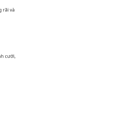
 rãi và
h cưới,
 nhận