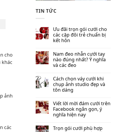
TIN TỨC
Ưu đãi trọn gói cưới cho
các cặp đôi trẻ chuẩn bị
kết hôn
Nam đeo nhẫn cưới tay
ền cho
nào đúng nhất​? Ý nghĩa
u khác
và các đeo
Cách chọn váy cưới khi
chụp ảnh studio đẹp và
tôn dáng
ụp ảnh
Viết lời mời đám cưới trên
Facebook​ ngắn gọn, ý
nghĩa hiện nay
ọn các
Trọn gói cưới phù hợp