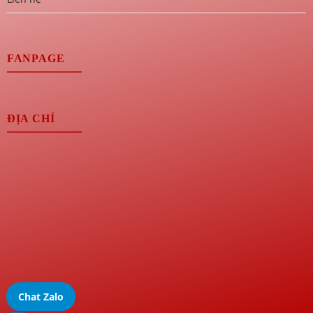
FANPAGE
ĐỊA CHỈ
Chat Zalo