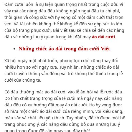
Đám cưới luôn là sự kiện quan trọng nhất trong cuộc đời. Vì
vậy mà các nàng dâu đều không ngần ngại đầu tư chi phí,
thời gian và công sức với hy vọng có một đám cưới thật trọn
vẹn. Và tất nhiên không thể không kể đến sự góp sức to lớn
của bộ trang phục
cưới. Bài viết sau sẽ chia sẻ đến các nàng
dâu về những lưu ý quan trọng khi đặt may
áo dài cưới
.
Những chiếc áo dài trong đám cưới Việt
Xã hội ngày một phát triển, phong tục cưới cũng thay đổi
nhiều hơn so với ngày xưa. Tuy nhiên, những chiếc áo dài
cưới truyền thống vẫn đóng vai trò không thể thiếu trong lễ
cưới của chúng ta.
Cô dâu thường mặc áo dài cưới vào lễ ăn hỏi và lễ rước dâu.
Do tính chất trang trọng của lễ cưới mà ngày nay, các nàng
dâu đều có xu hướng đặt may áo dài cưới. Họ hy vọng được
sở hữu một chiếc áo dài cưới của riêng mình, với kiểu dáng,
màu sắc và chất liệu yêu thích. Tuy nhiên, để có được một bộ
trang phục ưng ý, các nàng dâu đừng bỏ qua những lưu ý
quan trọng được đề cập ngay sau đây nhé!