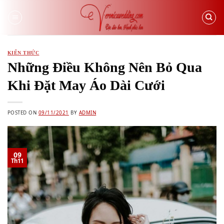
Skip
to
content
KIẾN THỨC
Những Điều Không Nên Bỏ Qua
Khi Đặt May Áo Dài Cưới
POSTED ON
09/11/2021
BY
ADMIN
09
Th11