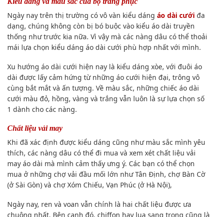
Kiểu dáng và màu sắc của bộ trang phục
Ngày nay trên thị trường có vô vàn kiểu dáng
áo dài cưới
đa
dạng, chúng không còn bị bó buộc vào kiểu áo dài truyền
thống như trước kia nữa. Vì vậy mà các nàng dâu có thể thoải
mái lựa chọn kiểu dáng áo dài cưới phù hợp nhất với mình.
Xu hướng áo dài cưới hiện nay là kiểu dáng xòe, với đuôi áo
dài được lấy cảm hứng từ những áo cưới hiện đại, trông vô
cùng bắt mắt và ấn tượng. Về màu sắc, những chiếc áo dài
cưới màu đỏ, hồng, vàng và trắng vẫn luôn là sự lựa chọn số
1 dành cho các nàng.
Chất liệu vải may
Khi đã xác định được kiểu dáng cũng như màu sắc mình yêu
thích, các nàng dâu có thể đi mua và xem xét chất liệu vải
may áo dài mà mình cảm thấy ưng ý. Các bạn có thể chọn
mua ở những chợ vải đầu mối lớn như Tân Định, chợ Bàn Cờ
(ở Sài Gòn) và chợ Xóm Chiếu, Vạn Phúc (ở Hà Nội),
Ngày nay, ren và voan vẫn chính là hai chất liệu được ưa
chuộng nhất. Bên cạnh đó, chiffon hay lụa sang trọng cũng là