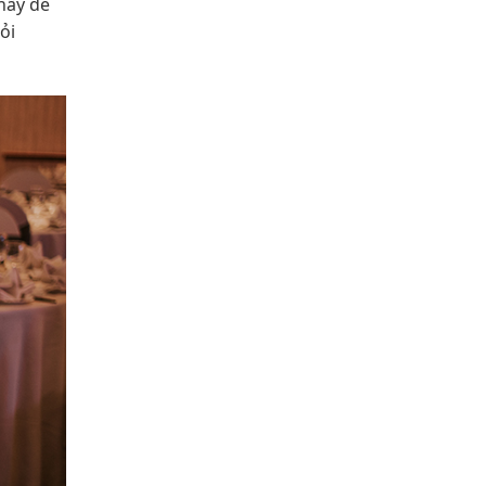
hấy dễ
ỏi