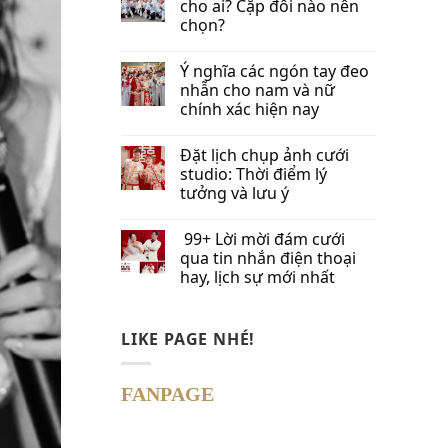
cho ai? Cặp đôi nào nên
chọn?
Ý nghĩa các ngón tay đeo
nhẫn cho nam và nữ
chính xác hiện nay
Đặt lịch chụp ảnh cưới
studio: Thời điểm lý
tưởng và lưu ý
99+ Lời mời đám cưới
qua tin nhắn​ điện thoại
hay, lịch sự mới nhất
LIKE PAGE NHÉ!
FANPAGE