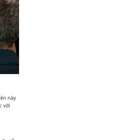
iện này
c với