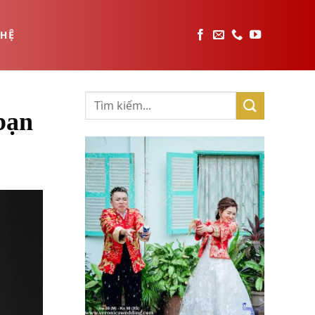
 HỆ
bạn