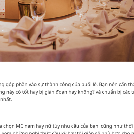
ng góp phần vào sự thành công của buổi lễ. Bạn nên cẩn th
g này có tốt hay bị gián đoạn hay không? và chuẩn bị các 
 nhất.
ựa chọn MC nam hay nữ tùy nhu cầu của bạn, cũng như thời
g xem những nghi thức cầu kỳ hay tối giản sẽ phù hợp cho h