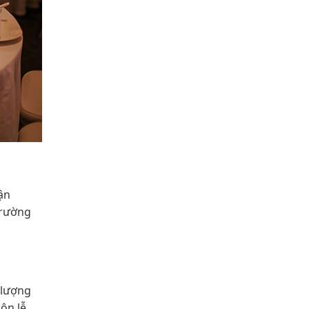
ận
trường
 lượng
ôn lễ