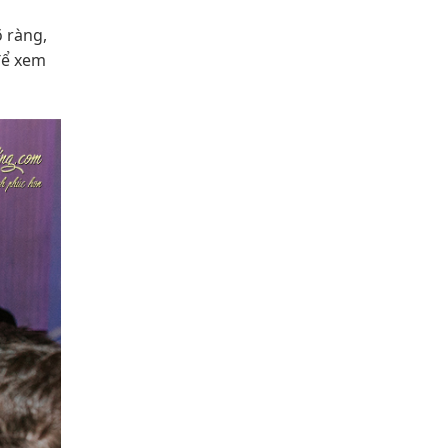
õ ràng,
 để xem