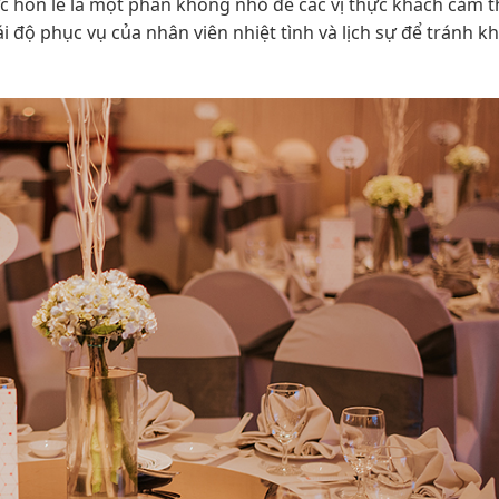
c hôn lễ là một phần không nhỏ để các vị thực khách cảm t
 độ phục vụ của nhân viên nhiệt tình và lịch sự để tránh kh