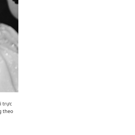
i trực
g theo