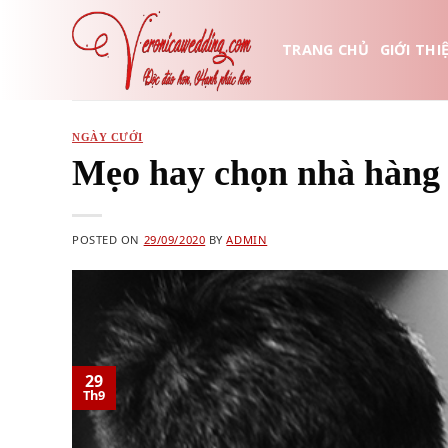
Skip
to
TRANG CHỦ
GIỚI THI
content
NGÀY CƯỚI
Mẹo hay chọn nhà hàng 
POSTED ON
29/09/2020
BY
ADMIN
29
Th9