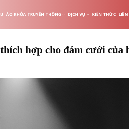
ỆU
ÁO KHỎA TRUYỀN THỐNG
DỊCH VỤ
KIẾN THỨC
LIÊN
thích hợp cho đám cưới của 