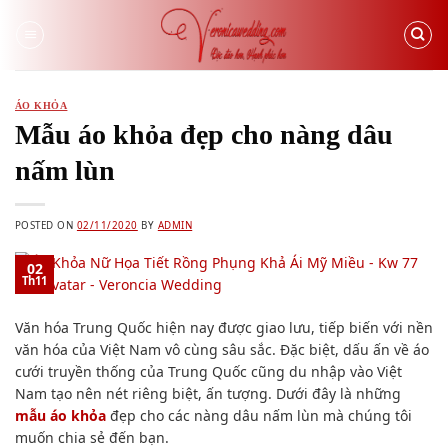
Skip
to
content
ÁO KHỎA
Mẫu áo khỏa đẹp cho nàng dâu
nấm lùn
POSTED ON
02/11/2020
BY
ADMIN
02
Th11
Văn hóa Trung Quốc hiện nay được giao lưu, tiếp biến với nền
văn hóa của Việt Nam vô cùng sâu sắc. Đặc biệt, dấu ấn về áo
cưới truyền thống của Trung Quốc cũng du nhập vào Việt
Nam tạo nên nét riêng biệt, ấn tượng. Dưới đây là những
mẫu áo khỏa
đẹp cho các nàng dâu nấm lùn mà chúng tôi
muốn chia sẻ đến bạn.